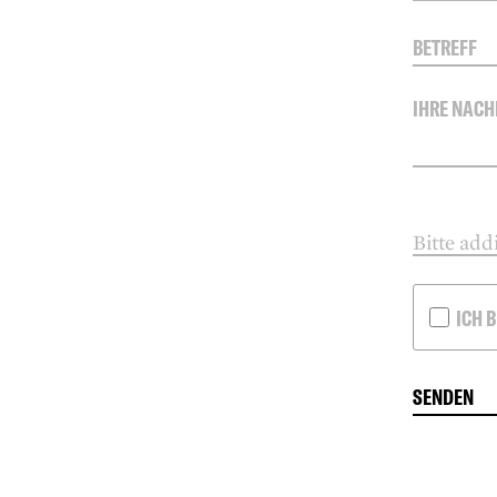
Bitte add
ICH B
SENDEN