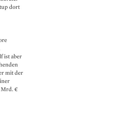
tup dort
ore
m
 ist aber
ehenden
r mit der
iner
 Mrd. €