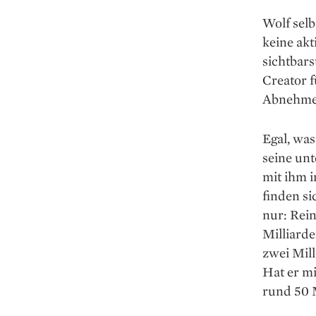
Wolf selb
keine akt
sichtbars
Creator f
Abnehmen
Egal, was
seine unt
mit ihm 
finden si
nur: Rein
Milliard
zwei Mill
Hat er mi
rund 50 M