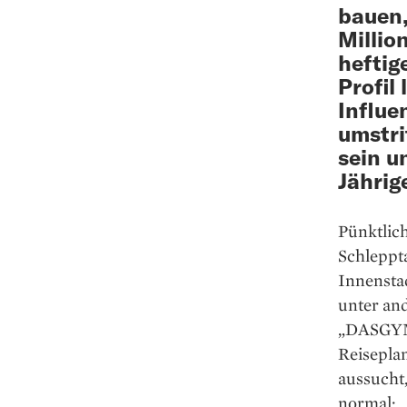
bauen,
Millio
heftig
Profil
Influe
umstri
sein u
Jährig
Pünktlich
Schleppt
Innenstad
unter and
„DASGYM“
Reisepla
aussucht,
normal: „