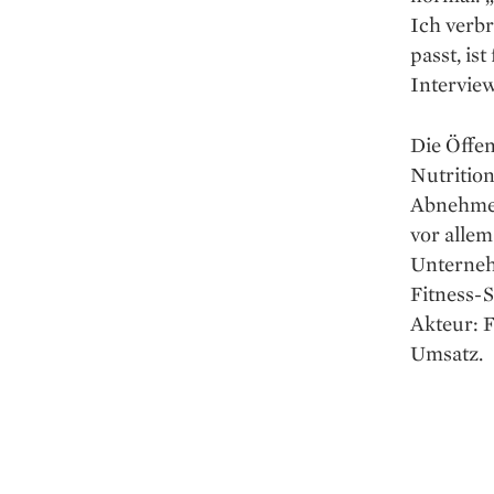
Ich verb
passt, is
Interview
Die Öffen
Nutritio
Abnehmen 
vor alle
Unterneh
Fitness-
Akteur: 
Umsatz.