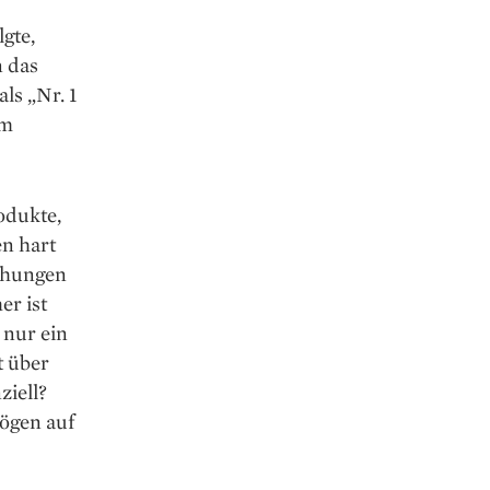
lgte,
n das
ls „Nr. 1
im
rodukte,
en hart
ohungen
er ist
 nur ein
t über
ziell?
mögen auf