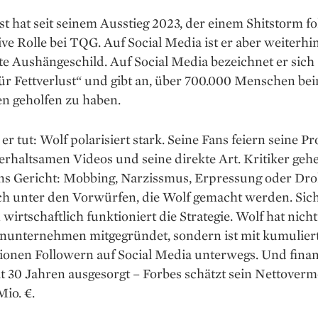
st hat seit seinem Ausstieg 2023, der einem Shitstorm fo
ive Rolle bei TQG. Auf Social Media ist er aber weiterhi
te Aushängeschild. Auf Social Media bezeichnet er sich a
ür Fettverlust“ und gibt an, über 700.000 Menschen be
 geholfen zu haben.
 er tut: Wolf polarisiert stark. Seine Fans feiern seine P
erhaltsamen Videos und seine direkte Art. Kritiker geh
ins Gericht: Mobbing, Narzissmus, Erpressung oder Dr
ch unter den Vorwürfen, die Wolf gemacht werden. Sich
 wirtschaftlich funktioniert die Strategie. Wolf hat nicht
enunternehmen mitgegründet, sondern ist mit kumulier
ionen Followern auf Social Media unterwegs. Und finan
t 30 Jahren ausgesorgt – Forbes schätzt sein Nettover
io. €.