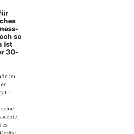
für
iches
tness-
och so
 ist
er 30-
afin im
ner
gut –
 seine
sscenter
t es
Geräte.