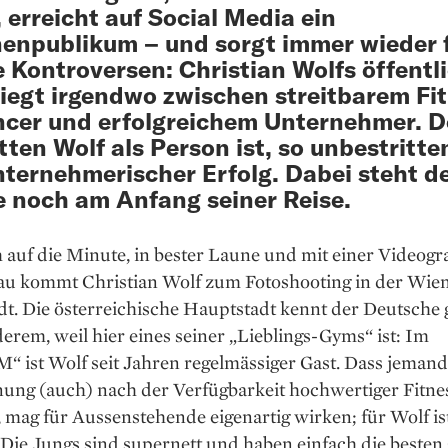
 erreicht auf ­Social Media ein
nenpublikum – und sorgt immer wieder 
e Kontroversen: ­Christian Wolfs öffentl
 liegt irgendwo zwischen streitbarem Fi
ncer und erfolgreichem Unternehmer. D
tten Wolf als Person ist, so unbestritten
nternehmerischer Erfolg. Dabei steht d
e noch am Anfang seiner Reise.
 auf die Minute, in bester Laune und mit einer Videogr
au kommt Christian Wolf zum Fotoshooting in der Wie
t. Die österreichische Hauptstadt kennt der Deutsche 
erem, weil hier eines seiner „Lieblings-Gyms“ ist: Im
 ist Wolf seit Jahren regelmässiger Gast. Dass jemand
nung (auch) nach der Verfügbarkeit hochwertiger Fitne
 mag für Aussenstehende eigenartig wirken; für Wolf is
Die Jungs sind supernett und haben einfach die besten 