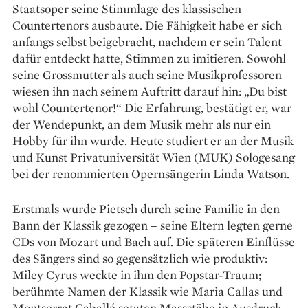
Staatsoper seine Stimmlage des klassischen
Countertenors ausbaute. Die Fähigkeit habe er sich
anfangs selbst beigebracht, nachdem er sein Talent
dafür entdeckt hatte, Stimmen zu imitieren. Sowohl
seine Grossmutter als auch seine Musikprofessoren
wiesen ihn nach seinem Auftritt darauf hin: „Du bist
wohl Countertenor!“ Die Erfahrung, bestätigt er, war
der Wendepunkt, an dem Musik mehr als nur ein
Hobby für ihn wurde. Heute studiert er an der Musik
und Kunst Privatuniversität Wien (MUK) Sologesang
bei der renommierten Opernsängerin Linda Watson.
Erstmals wurde Pietsch durch seine Familie in den
Bann der Klassik gezogen – seine Eltern legten gerne
CDs von Mozart und Bach auf. Die späteren Einflüsse
des Sängers sind so gegensätzlich wie produktiv:
Miley Cyrus ­weckte in ihm den Popstar-Traum;
berühmte Namen der Klassik wie Maria Callas und
Montserrat Caballé setzten Massstäbe in Ausdruck