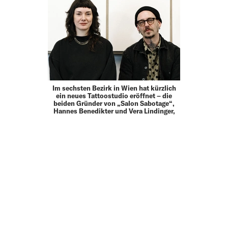
Im sechsten Bezirk in Wien hat kürzlich
ein neues Tattoo­studio eröffnet – die
beiden Gründer von „Salon Sabotage“,
Hannes Benedikter und Vera Lindinger,
sind in der Szene keine Unbekannten.
Gemeinsam mit dem …
19.12.24
LIFE
„AM ANFANG WURDEN WIR NUR
BELÄCHELT!“