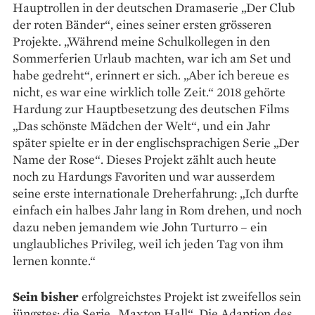
Hauptrollen in der deutschen Dramaserie „Der Club
der roten Bänder“, eines seiner ersten grösseren
Projekte. „Während meine Schulkollegen in den
Sommer­ferien Urlaub machten, war ich am Set und
habe gedreht“, erinnert er sich. „Aber ich bereue es
nicht, es war eine wirklich tolle Zeit.“ 2018 gehörte
Hardung zur Hauptbesetzung des deutschen Films
„Das schönste Mädchen der Welt“, und ein Jahr
später spielte er in der englisch­sprachigen Serie „Der
Name der Rose“. Dieses Projekt zählt auch heute
noch zu Hardungs Favoriten und war ausserdem
seine erste internationale Dreherfahrung: „Ich durfte
einfach ein halbes Jahr lang in Rom drehen, und noch
dazu neben jemandem wie John Turturro – ein
unglaubliches Privileg, weil ich jeden Tag von ihm
lernen konnte.“
Sein bisher
erfolgreichstes Projekt ist zweifellos sein
jüngstes: die Serie „Maxton Hall“. Die ­Adaption des