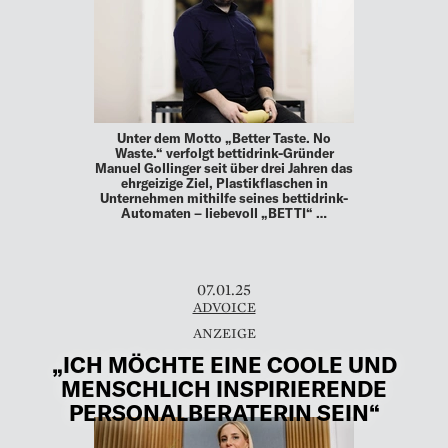
Unter dem Motto „Better Taste. No
Waste.“ verfolgt bettidrink-Gründer
Manuel Gollinger seit über drei Jahren das
ehrgeizige Ziel, Plastikflaschen in
Unternehmen mithilfe seines bettidrink-
Automaten – liebevoll „BETTI“ …
07.01.25
ADVOICE
„ICH MÖCHTE EINE COOLE UND
MENSCHLICH INSPIRIERENDE
PERSONALBERATERIN SEIN“