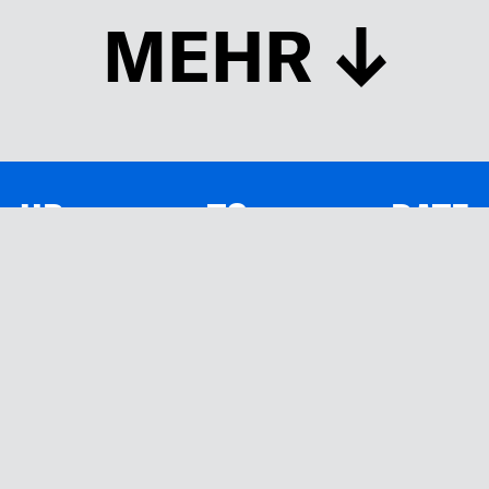
MEHR
UP TO DATE
MIT DEM FORBES-NEWSLETTER BEKOMMEN SIE
REGELMÄSSIG DIE SPANNENDSTEN ARTIKEL SOWIE
EVENTANKÜNDIGUNGEN DIREKT IN IHR E-MAIL-POSTFACH
GELIEFERT.