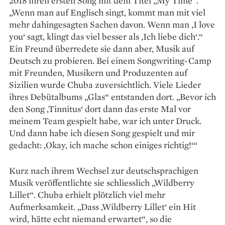
2018 ihren ersten Song mit dem Titel „My Time“.
„Wenn man auf Eng­lisch singt, kommt man mit viel
mehr dahin­gesagten Sachen davon. Wenn man ‚I love
you‘ sagt, klingt das viel besser als ‚Ich liebe dich‘.“
Ein Freund überredete sie dann aber, Musik auf
Deutsch zu probieren. Bei einem Songwriting-Camp
mit Freunden, Musikern und Produzenten auf
Sizilien wurde Chuba zuversichtlich. Viele Lieder
ihres Debüt­albums „Glas“ ent­standen dort. „Bevor ich
den Song ‚Tinnitus‘ dort dann das erste Mal vor
meinem Team gespielt habe, war ich unter Druck.
Und dann habe ich diesen Song gespielt und mir
gedacht: ‚Okay, ich mache schon einiges richtig!‘“
Kurz nach ihrem Wechsel zur deutschsprachigen
Musik veröffentlichte sie schliesslich „Wildberry
Lillet“. Chuba erhielt plötzlich viel mehr
Aufmerksamkeit. „Dass ‚Wildberry Lillet‘ ein Hit
wird, hätte echt niemand erwartet“, so die