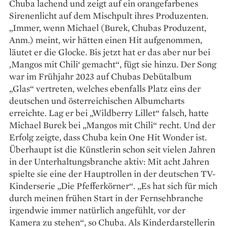
Chuba lachend und zeigt auf ein orangefarbenes
Sirenenlicht auf dem Mischpult ihres Produzenten.
„Immer, wenn Michael (Burek, Chubas Produzent,
Anm.) meint, wir hätten einen Hit aufgenommen,
läutet er die Glocke. Bis jetzt hat er das aber nur bei
‚Mangos mit Chili‘ gemacht“, fügt sie hinzu. Der Song
war im Frühjahr 2023 auf Chubas Debütalbum
„Glas“ vertreten, welches ebenfalls Platz eins der
deutschen und öster­reichischen Albumcharts
erreichte. Lag er bei „Wildberry Lillet“ falsch, hatte
Michael Burek bei „Mangos mit Chili“ recht. Und der
Erfolg zeigte, dass Chuba kein One Hit Wonder ist.
Überhaupt ist die Künstlerin schon seit vielen Jahren
in der Unterhaltungsbranche aktiv: Mit acht Jahren
spielte sie eine der Hauptrollen in der deutschen TV-
Kinderserie „Die Pfefferkörner“. „Es hat sich für mich
durch meinen frühen Start in der Fernsehbranche
irgendwie immer natürlich angefühlt, vor der
Kamera zu stehen“, so Chuba. Als Kinder­darstellerin