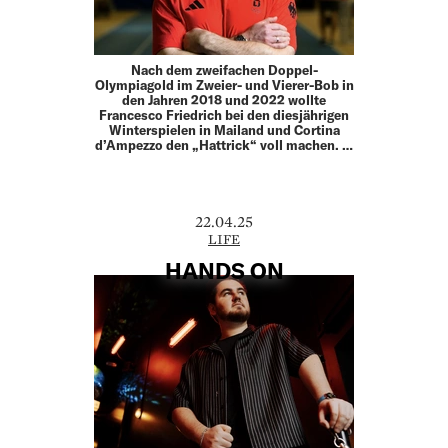
Nach dem zweifachen Doppel-
Olympiagold im Zweier- und Vierer-Bob in
den Jahren 2018 und 2022 wollte
Francesco Friedrich bei den diesjährigen
Winterspielen in Mailand und Cortina
d’Ampezzo den „Hattrick“ voll machen. …
22.04.25
LIFE
HANDS ON