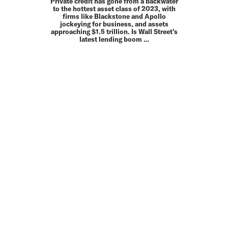
Private credit has gone from a backwater
to the hottest asset class of 2023, with
firms like Blackstone and Apollo
jockeying for business, and assets
approaching $1.5 trillion. Is Wall Street’s
latest lending boom …
MEHR
UP TO DATE
MIT DEM FORBES-NEWSLETTER BEKOMMEN SIE