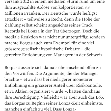
versank 2012 in einem medialen Sturm rund um eine
ihm ausgezahlte Ablöse von kolportierten 3,3
Millionen Franken. Der Deutsche wurde heftigst
attackiert – ­teilweise zu Recht, denn die Höhe der
Zahlung selbst scheint angesichts seines Track
Records bei Lonza in der Tat überzogen. Doch die
mediale Reaktion war nicht nur ­untergriffig, sondern
machte Borgas auch zum Exempel für eine viel
grössere gesellschaftspolitische Debatte – die
gerechte Entlohnung von Managern in der Schweiz.
Borgas äusserte sich damals überraschend offen zu
den Vorwürfen. Die Argumente, die der Manager
brachte – etwa dass bei niedrigerer monetärer
Entlohnung ein grösserer Anteil über Risikoanteile,
etwa Aktien, organisiert würde –, hatten durchaus
ihre Berechtigung. Vielleicht war aber auch das Lob,
das Borgas zu Beginn seiner Lonza-Zeit einheimste,
manchen einfach zu viel. Dass Lonza-