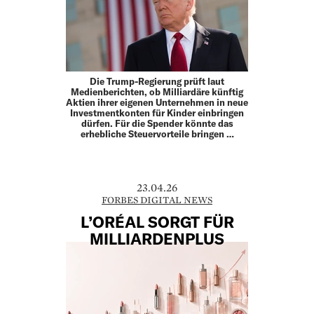
Die Trump-Regierung prüft laut
Medienberichten, ob Milliardäre künftig
Aktien ihrer eigenen Unternehmen in neue
Investmentkonten für Kinder einbringen
dürfen. Für die Spender könnte das
erhebliche Steuervorteile bringen …
23.04.26
FORBES DIGITAL NEWS
L’ORÉAL SORGT FÜR
MILLIARDENPLUS