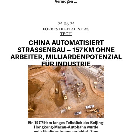
Vermögen …
25.06.25
FORBES DIGITAL NEWS
TECH
CHINA AUTOMATISIERT
STRASSENBAU – 157 KM OHNE
ARBEITER, MILLIARDENPOTENZIAL
FÜR INDUSTRIE
Ein 157,79 km langes Teilstück der Beijing-
Hongkong-Macau-Autobahn wurde
vollständig autonom errichtet. Zum