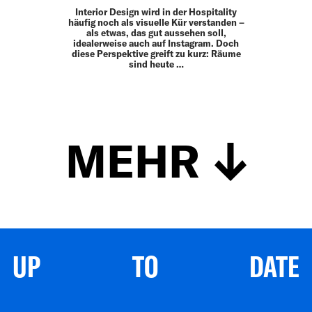
Interior Design wird in der Hos­pitality
häufig noch als visuelle Kür ­verstanden –
als ­etwas, das gut aussehen soll,
idealerweise auch auf Insta­gram. Doch
diese Perspektive greift zu kurz: Räume
sind heute …
MEHR
UP TO DATE