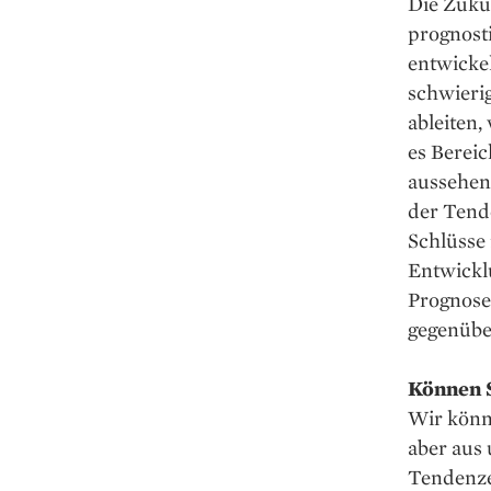
Die Zukun
prognosti
entwickel
schwierig
ableiten,
es Bereic
aussehen 
der Tend
Schlüsse
Entwicklu
Prognosei
gegenübe
Können S
Wir könne
aber aus
Tendenze