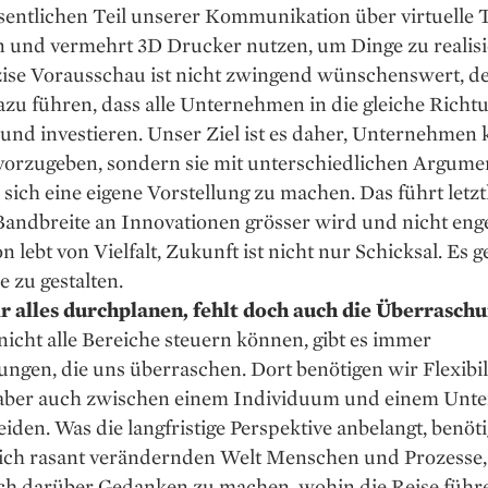
sentlichen Teil unserer Kommunikation über virtuelle 
n und vermehrt 3D Drucker nutzen, um Dinge zu realisi
zise Vorausschau ist nicht zwingend wünschenswert, de
zu führen, dass alle Unternehmen in die gleiche Richt
und investieren. Unser Ziel ist es daher, Unternehmen k
vorzugeben, sondern sie mit unterschiedlichen Argume
sich eine eigene Vorstellung zu machen. Das führt letzt
Bandbreite an Innovationen grösser wird und nicht enge
n lebt von Vielfalt, Zukunft ist nicht nur Schicksal. Es g
e zu gestalten.
 alles durchplanen, fehlt doch auch die Überrasch
nicht alle Bereiche steuern können, gibt es immer
ngen, die uns überraschen. Dort benötigen wir Flexibil
aber auch zwischen einem Individuum und einem Un
iden. Was die langfristige Perspektive anbelangt, benöt
 sich rasant verändernden Welt Menschen und Prozesse,
ich darüber Gedanken zu machen, wohin die Reise führe