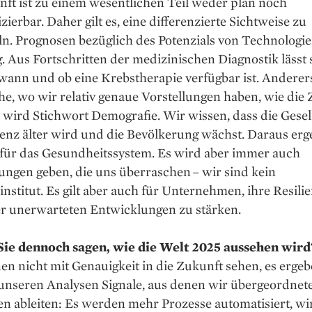
ft ist zu einem wesentlichen Teil weder plan noch
zierbar. Daher gilt es, eine differenzierte Sichtweise zu
n. Prognosen bezüglich des Potenzials von Technologie
. Aus Fortschritten der medizinischen Diagnostik lässt 
 wann und ob eine Krebstherapie verfügbar ist. Anderers
he, wo wir relativ genaue Vorstellungen haben, wie die
wird Stichwort Demografie. Wir wissen, dass die Gesell
enz älter wird und die Bevölkerung wächst. Daraus erg
 für das Gesundheitssystem. Es wird aber immer auch
ngen geben, die uns überraschen – wir sind kein
nstitut. Es gilt aber auch für Unternehmen, ihre Resili
r unerwarteten Entwicklungen zu stärken.
ie dennoch sagen, wie die Welt 2025 aussehen wird
n nicht mit Genauigkeit in die Zukunft sehen, es ergeb
 unseren Analysen Signale, aus denen wir übergeordnet
n ableiten: Es werden mehr Prozesse automatisiert, w