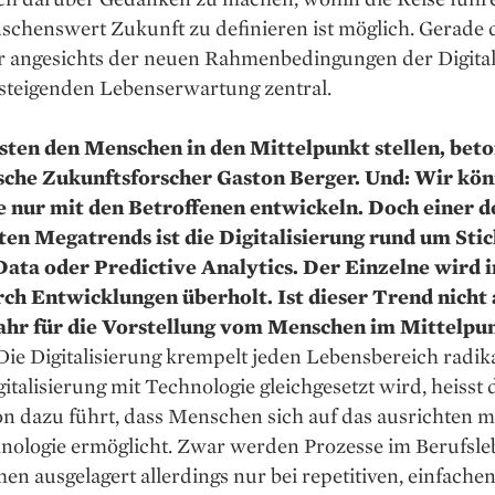
chenswert Zukunft zu definieren ist möglich. Gerade d
er angesichts der neuen Rahmenbedingungen der Digital
 steigenden Lebenserwartung zentral.
sten den Menschen
in den Mittelpunkt stellen, bet
sche Zukunftsforscher Gaston Berger. Und: Wir kö
 nur mit den Betroffenen entwickeln. Doch einer d
ten Megatrends ist die Digitalisierung rund um Sti
Data oder Predictive Analytics. Der Einzelne wird
rch Entwicklungen überholt. Ist dieser Trend nicht
ahr für die Vorstellung vom Menschen im Mittelpu
Die Digitalisierung krempelt jeden Lebensbereich radik
talisierung mit Technologie gleichgesetzt wird, heisst 
on dazu führt, dass Menschen sich auf das ausrichten 
nologie ermöglicht. Zwar werden Prozesse im Berufsle
en ausgelagert allerdings nur bei repetitiven, einfache