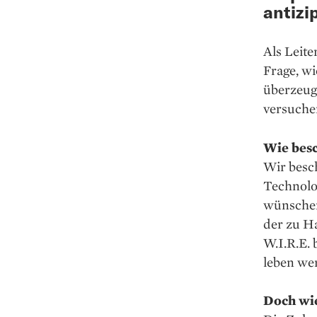
antizi
Als Leite
Frage, wi
überzeugt
versuchen
Wie besc
Wir besc
Technolog
wünschen
der zu H
W.I.R.E. 
leben we
Doch wie