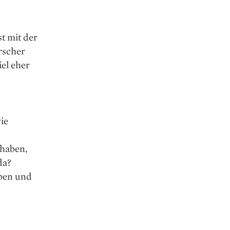
st mit der
rscher
el eher
ie
 haben,
da?
eben und