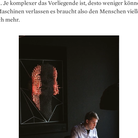
 Je komplexer das Vorliegende ist, desto weniger könn
aschinen verlassen es braucht also den Menschen viell
ch mehr.