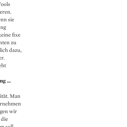
Tools
eren.
nn sie
ung
eine fixe
nten zu
lich dazu,
r.
eht
ung …
ität. Man
ternehmen
igen wir
 die
n soll.