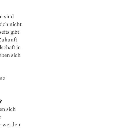
n sind
sich nicht
eits gibt
 Zukunft
schaft in
eben sich
enz
?
en sich
e
ir werden