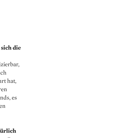
sich die
zierbar,
ich
rt hat,
ren
nds, es
den
ürlich