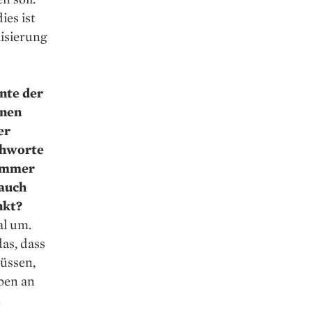
ies ist
isierung
onte der
nnen
er
chworte
 immer
 auch
nkt?
al um.
das, dass
müssen,
ben an
n