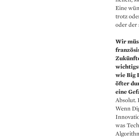
Eine wüns
trotz od
oder der
Wir müs
französi
Zukünfte
wichtigs
wie Big 
öfter du
eine Gef
Absolut. 
Wenn Digi
Innovati
was Tech
Algorithm