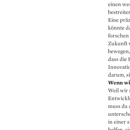
einen we
bestreite
Eine prä
könnte da
forschen 
Zukunft 
bewegen, 
dass die 
Innovatio
darum, si
Wenn wir
Weil wir 
Entwicklu
muss da 
untersche
in einer
helfen, s