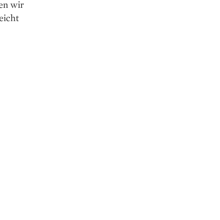
en wir
eicht