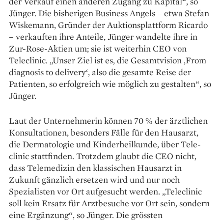
der Verkauf einen anderen Zugang zu Kapital“, so
Jünger. Die bisherigen Business Angels – etwa Stefan
Wiskemann, Gründer der Auktionsplattform ­Ricardo
– verkauften ihre Anteile, Jünger wandelte ihre in
Zur-Rose-Aktien um; sie ist weiterhin CEO von
Teleclinic. „Unser Ziel ist es, die Gesamtvision ‚From
diagnosis to delivery‘, also die gesamte Reise der
Patienten, so erfolgreich wie möglich zu gestalten“, so
Jünger.
Laut der Unternehmerin können 70 % der ärztlichen
Konsultationen, ­besonders ­Fälle für den Hausarzt,
die Dermatologie und Kinderheilkunde, über Tele­
clinic stattfinden. Trotzdem glaubt die CEO nicht,
dass Tele­medizin den klassischen Hausarzt in
Zukunft gänzlich ersetzen wird und nur noch
Spezialisten vor Ort aufgesucht werden. „Tele­clinic
soll kein Ersatz für Arztbesuche vor Ort sein, sondern
eine Ergänzung“, so ­Jünger. Die grössten