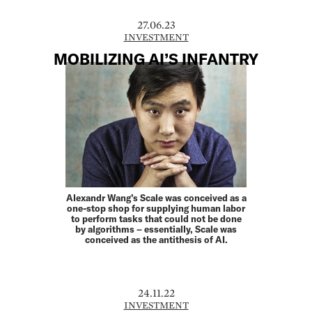
27.06.23
INVESTMENT
MOBILIZING AI’S INFANTRY
Alexandr Wang’s Scale was conceived as a
one-stop shop for supplying human labor
to perform tasks that could not be done
by algorithms – essentially, Scale was
conceived as the antithesis of AI.
24.11.22
INVESTMENT