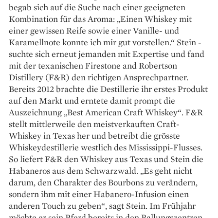
begab sich auf die Suche nach einer geeigneten
Kombination für das Aroma: „Einen Whiskey mit
einer gewissen Reife sowie einer Vanille- und
Karamellnote konnte ich mir gut vorstellen.“ Stein ­
suchte sich erneut jemanden mit Expertise und fand
mit der texanischen Firestone and Robertson
Distillery (F&R) den richtigen Ansprechpartner.
Bereits 2012 brachte die Destillerie ihr erstes Produkt
auf den Markt und erntete damit prompt die
Auszeichnung „Best American Craft Whiskey“. F&R
stellt mittlerweile den meistverkauften Craft-
Whiskey in Texas her und betreibt die grösste
Whiskeydestillerie westlich des Mississippi-Flusses.
So liefert F&R den Whiskey aus Texas und Stein die
Habaneros aus dem Schwarzwald. „Es geht nicht
darum, den Charakter des Bourbons zu verändern,
sondern ihm mit einer Habanero-Infusion einen
anderen Touch zu geben“, sagt Stein. Im Frühjahr
möchte er sein Pferd bereits in den Ballungszentren