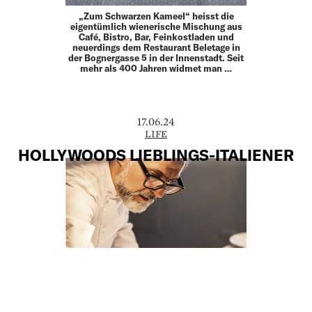
„Zum Schwarzen Kameel“ heisst die
eigentümlich wienerische Mischung aus
Café, Bistro, Bar, Feinkostladen und
neuerdings dem Restaurant Beletage in
der Bognergasse 5 in der Innenstadt. Seit
mehr als 400 Jahren widmet man …
17.06.24
LIFE
HOLLYWOODS LIEBLINGS-ITALIENER
Massimo Bottura ist Italiens
berühmtester Koch. Sein Drei-Sterne-