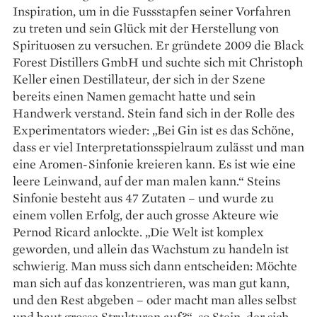
Inspiration, um in die Fussstapfen seiner Vorfahren
zu treten und sein Glück mit der Herstellung von
Spirituosen zu versuchen. Er gründete 2009 die Black
Forest Distillers GmbH und suchte sich mit Christoph
Keller einen Destillateur, der sich in der Szene
bereits einen Namen gemacht ­hatte und sein
Handwerk verstand. Stein fand sich in der Rolle des
Experimentators wieder: „Bei Gin ist es das Schöne,
dass er viel Interpretationsspielraum zulässt und man
eine Aromen-Sinfonie kreieren kann. Es ist wie eine
leere Leinwand, auf der man malen kann.“ Steins
Sinfonie besteht aus 47 Zutaten – und wurde zu
einem vollen Erfolg, der auch grosse Akteure wie
Pernod Ricard anlockte. „Die Welt ist komplex
geworden, und allein das Wachstum zu handeln ist
schwierig. Man muss sich dann entscheiden: Möchte
man sich auf das konzentrieren, was man gut kann,
und den Rest ­abgeben – oder macht man alles selbst
und baut grosse Strukturen auf?“, so Stein, der sich