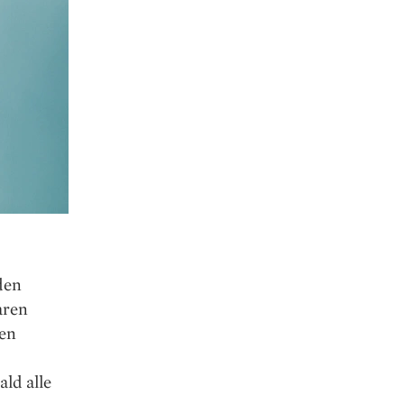
den
aren
den
ld alle