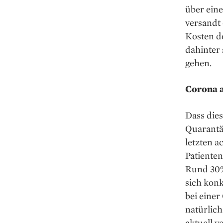
über eine
versandt
Kosten de
dahinter 
gehen.
Corona 
Dass dies
Quarantä
letzten 
Patienten
Rund 30%
sich konk
bei eine
natürlic
aktuell v