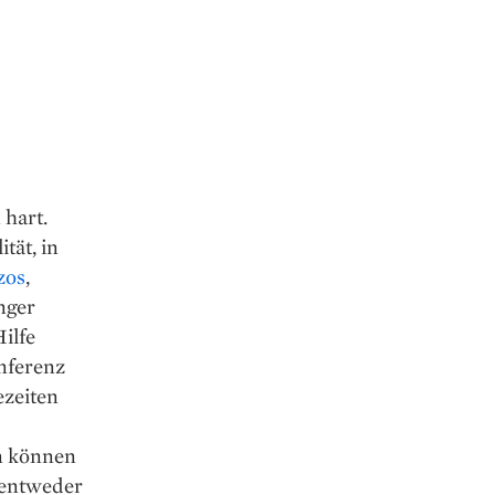
 hart.
tät, in
zos
,
nger
ilfe
nferenz
ezeiten
n können
 entweder