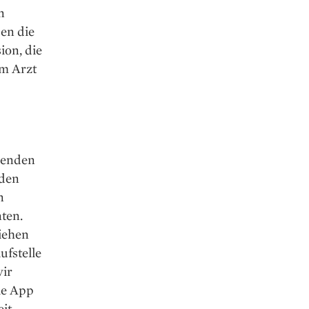
n
en die
ion, die
um Arzt
chenden
 den
n
nten.
iehen
ufstelle
wir
ie App
eit