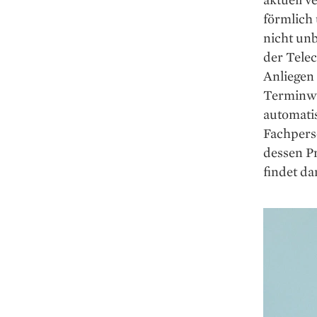
förmlich 
nicht unb
der Telec
Anliegen 
Terminwu
automatis
Fachpers
dessen Pr
findet da