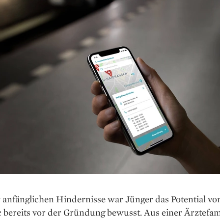
 anfänglichen Hindernisse war Jünger das Potential vo
c bereits vor der Gründung bewusst. Aus einer Ärztefam