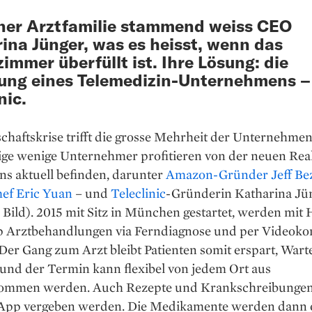
ner Arztfamilie stammend weiss CEO
ina Jünger, was es heisst, wenn das
immer überfüllt ist. Ihre Lösung: die
ung eines Telemedizin-Unternehmens –
nic.
chaftskrise trifft die grosse Mehrheit der Unternehmen
ge wenige Unternehmer profitieren von der neuen Reali
ns aktuell befinden, darunter
Amazon-Gründer Jeff Be
f Eric Yuan
– und
Teleclinic
-Gründerin Katharina Jü
Bild). 2015 mit Sitz in München gestartet, werden mit H
p Arztbehandlungen via Ferndiagnose und per Videoko
Der Gang zum Arzt bleibt Patienten somit erspart, Wart
 und der Termin kann flexibel von jedem Ort aus
ommen werden. Auch Rezepte und Krankschreibunge
 App vergeben werden. Die Medikamente werden dann