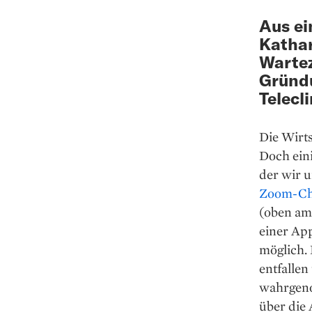
Aus ei
Kathar
Wartez
Gründ
Telecli
Die Wirts
Doch eini
der wir u
Zoom-Che
(oben am 
einer Ap
möglich. 
entfallen
wahrgen
über die