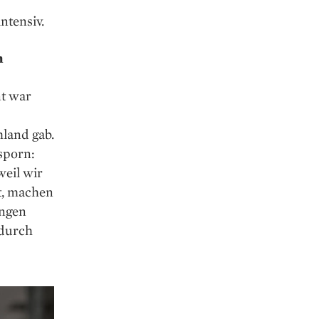
ntensiv.
n
nt war
land gab.
sporn:
weil wir
t, machen
ungen
adurch