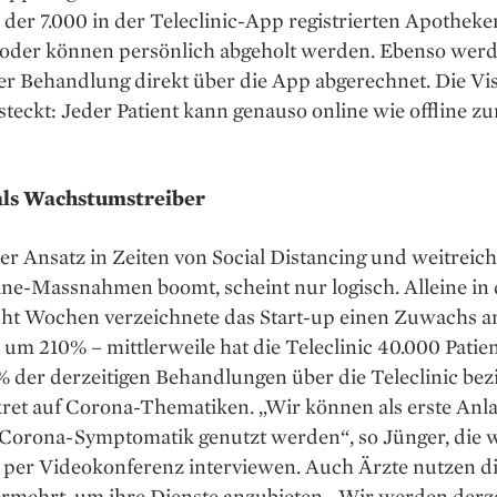
 der 7.000 in der Teleclinic-App registrierten Apotheke
 oder können persönlich abgeholt werden. Ebenso werd
r Behandlung direkt über die App abgerechnet. Die Vis
steckt: Jeder Patient kann genauso online wie offline z
als Wachstumstreiber
er Ansatz in Zeiten von Social Distancing und weitrei
ne-Massnahmen boomt, scheint nur logisch. Alleine in
acht Wochen verzeichnete das Start-up einen Zuwachs a
 um 210% – mittlerweile hat die Teleclinic 40.000 Patie
 der derzeitigen Behandlungen über die Teleclinic bez
ret auf Corona-Thematiken. „Wir können als erste Anla
r Corona-Symptomatik genutzt werden“, so Jünger, die 
h per Videokonferenz interviewen. Auch Ärzte nutzen d
ermehrt, um ihre Dienste anzubieten. „Wir werden derz