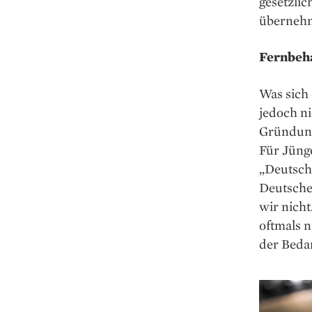
gesetzli
übernehm
Fernbeha
Was sich 
jedoch ni
Gründung
Für Jüng
„Deutschl
Deutschen
wir nich
oftmals 
der Bedar