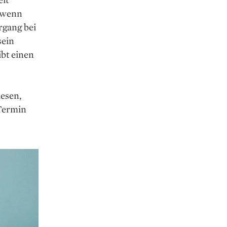
– wenn
rgang bei
sein
ibt einen
esen,
 Termin