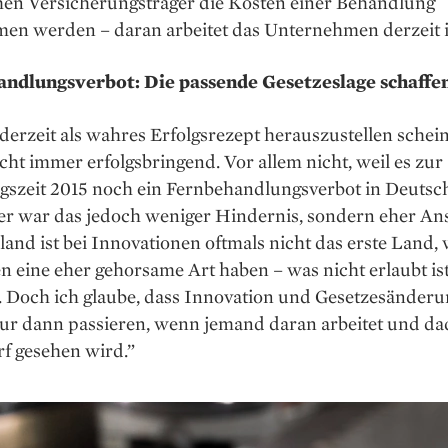
chen Versicherungsträger die Kosten einer Behandlung
en werden – daran arbeitet das Unternehmen derzeit i
ndlungsverbot: Die passende Gesetzeslage schaffe
derzeit als wahres Erfolgsrezept herauszustellen schei
cht immer erfolgsbringend. Vor allem nicht, weil es zur
szeit 2015 noch ein Fernbehandlungsverbot in Deutsch
er war das jedoch weniger Hindernis, sondern eher An
and ist bei Innovationen oftmals nicht das erste Land, 
 eine eher gehorsame Art haben – was nicht erlaubt is
t. Doch ich glaube, dass Innovation und Gesetzesänder
nur dann passieren, wenn jemand daran arbeitet und d
f gesehen wird.”