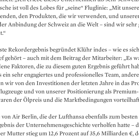
che ist voll des Lobes für „seine“ Fluglinie: „Mit unser
tenden, den Produkten, die wir verwenden, und unserer
er Anbindung der Schweiz an die Welt – sind wir sehr 
t.“
te Rekordergebnis begründet Klühr indes – wie es sich
f gehört – auch mit dem Beitrag der Mitarbeiter: „Es 
ene Faktoren, die zu diesem guten Ergebnis geführt ha
s ein sehr engagiertes und professionelles Team, andere
en wir von den Investitionen der letzten Jahre in das P
Flugzeuge und von unserer Positionierung als Premium-
ren der Ölpreis und die Markt­bedingungen vorteilhaft 
e von Air Berlin, die der Lufthansa ebenfalls zum besten
gebnis der Unternehmens­geschichte verholfen hatte – 
r Mutter stieg um 12,6 Prozent auf 35,6 Milliarden €, d