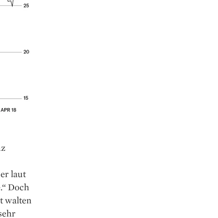
nz
er laut
e.“ Doch
t walten
sehr