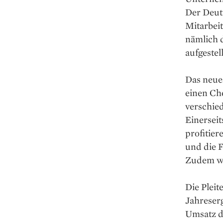
Der Deuts
Mitarbei
nämlich d
aufgestell
Das neues
einen Che
verschied
Einerseit
profitier
und die 
Zudem wa
Die Pleit
Jahreser
Umsatz de