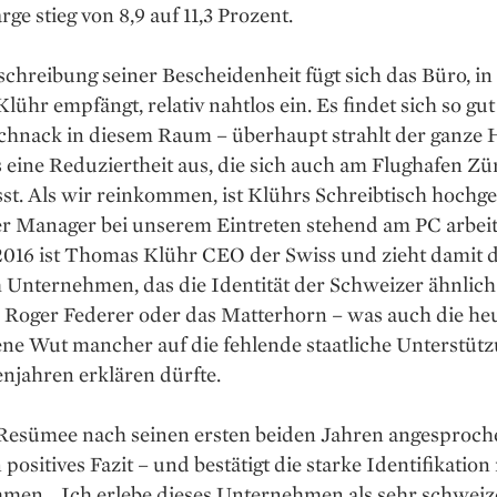
e stieg von 8,9 auf 11,3 Prozent.
schreibung seiner Bescheidenheit fügt sich das Büro, i
ühr empfängt, ­relativ nahtlos ein. Es findet sich so gut
chnack in diesem Raum – überhaupt strahlt der ganze 
 eine Reduziertheit aus, die sich auch am Flughafen Zür
sst. Als wir reinkommen, ist Klührs Schreibtisch hochg
r Manager bei unserem Eintreten stehend am PC arbeitet
2016 ist Thomas Klühr CEO der Swiss und zieht damit 
 Unternehmen, das die Identität der Schweizer ähnlich
 ­Roger Federer oder das Matterhorn – was auch die he
e Wut mancher auf die fehlende staat­liche Unterstütz
n­jahren erklären dürfte.
 Resümee nach seinen ersten beiden Jahren angesproche
 positives Fazit – und bestätigt die starke Identifikatio
men. „Ich erlebe dieses Unternehmen als sehr schweize