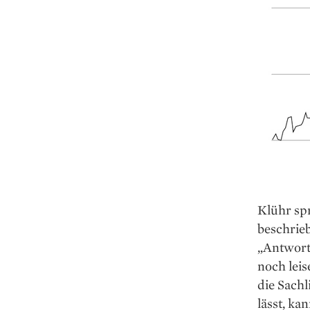
Klühr spr
beschrie
„Antworte
noch leis
die Sachl
lässt, ka