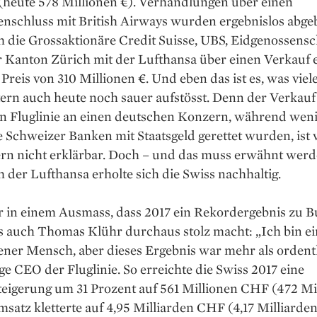
(heute 578 Millionen €). Verhandlungen über einen
schluss mit British Airways wurden ergebnis­los abge
h die Gross­aktionäre Credit Suisse, UBS, Eidgenossensc
 Kanton Zürich mit der Lufthansa über einen Verkauf e
Preis von 310 Millionen €. Und eben das ist es, was viel
ern auch heute noch sauer aufstösst. Denn der Verkauf
en Fluglinie an einen deutschen Konzern, während wen
e Schweizer Banken mit Staatsgeld gerettet wurden, ist ­
rn nicht erklärbar. Doch – und das muss erwähnt werd
der Lufthansa erholte sich die Swiss nachhaltig.
 in einem Ausmass, dass 2017 ein Rekordergebnis zu ­
s auch Thomas Klühr durchaus stolz macht: „Ich bin ei
ner Mensch, aber dieses Ergebnis war mehr als ordentl
ge CEO der Fluglinie. So erreichte die Swiss 2017 eine
eigerung um 31 Prozent auf 561 Millionen CHF (472 Mi
msatz kletterte auf 4,95 Milliarden CHF (4,17 Milliarden