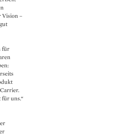
en
 Vision –
gut
 für
waren
ben:
rseits
rodukt
Carrier.
für uns.“
der
er