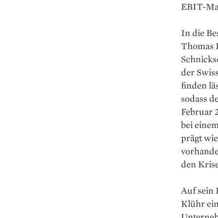
EBIT-Marg
In die Be
Thomas Kl
Schnicks
der Swiss
finden lä
sodass de
Februar 
bei einem
prägt wie
vorhanden
den Krise
Auf sein
Klühr ein
Unterneh