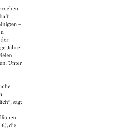
brochen,
haft
inigten –
en
 der
ige Jahre
vielen
en: Unter
Buche
n
ich“, sagt
llionen
 €), die