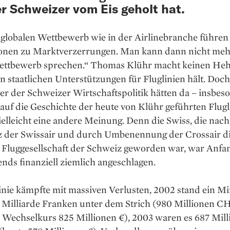
r Schweizer vom Eis geholt hat.
 globalen Wettbewerb wie in der Airlinebranche führen
onen zu Marktverzerrungen. Man kann dann nicht meh
ettbewerb sprechen.“ Thomas Klühr macht keinen Hehl
n staatlichen Unterstützungen für Fluglinien hält. Doch
r der Schweizer Wirtschaftspolitik hätten da – insbes
 auf die Geschichte der heute von Klühr geführten Flugl
ielleicht eine andere Meinung. Denn die Swiss, die nach
z der Swissair und durch Umbenennung der Crossair d
 Fluggesellschaft der Schweiz geworden war, war Anfan
nds finanziell ziemlich angeschlagen.
inie kämpfte mit ­massiven Verlusten, 2002 stand ein M
r Milliarde Franken unter dem Strich (980 Millionen CH
 Wechselkurs 825 Millionen €), 2003 waren es 687 Mill