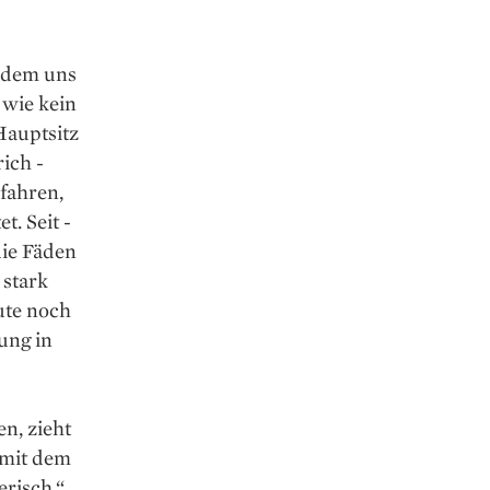
n dem uns
 wie kein
Hauptsitz
ich ­
efahren,
. Seit ­
die Fäden
 stark
ute noch
ung in
n, zieht
n mit dem
risch.“