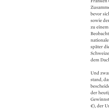
Franken 
Zusammen
bevor sic
sowie der
zu einem 
Beobacht
national
später di
Schweize
dem Dach 
Und zwar
stand, da
bescheide
der heuti
Gewinnst
€), der U