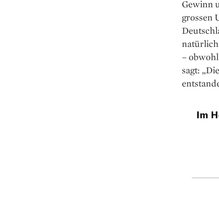
Gewinn um
grossen U
Deutschla
natürlich
– obwohl 
sagt: „Di
entstande