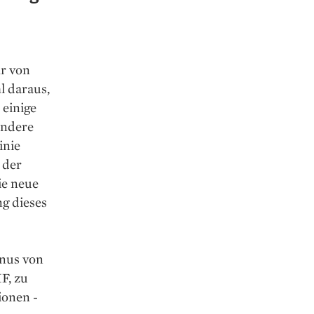
r von
 daraus,
 einige
ondere
inie
 der
ie neue
g dieses
inus von
F, zu
ionen ­