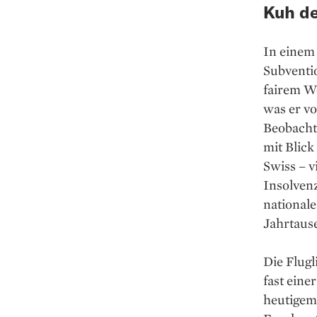
Kuh de
In einem
Subventi
fairem W
was er vo
Beobachte
mit Blick
Swiss – v
Insolven
nationale
Jahrtause
Die Flugl
fast eine
heutigem