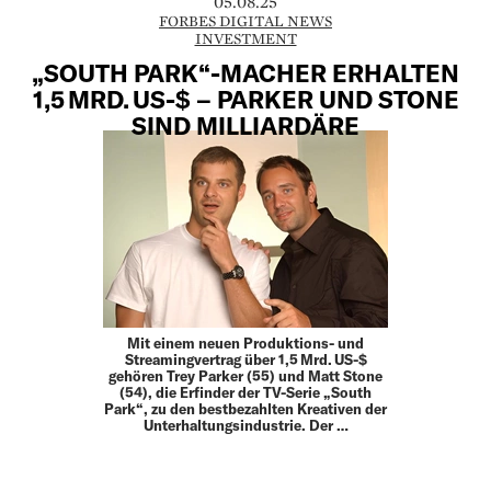
05.08.25
FORBES DIGITAL NEWS
INVESTMENT
„SOUTH PARK“-MACHER ERHALTEN
1,5 MRD. US-$ – PARKER UND STONE
SIND MILLIARDÄRE
Mit einem neuen Produktions- und
Streamingvertrag über 1,5 Mrd. US-$
gehören Trey Parker (55) und Matt Stone
(54), die Erfinder der TV-Serie „South
Park“, zu den bestbezahlten Kreativen der
Unterhaltungsindustrie. Der …