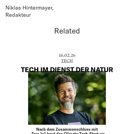
Niklas Hintermayer
,
Redakteur
Related
16.02.26
TECH
TECH IM DIENST DER NATUR
Nach dem Zusammenschluss mit
„Tree.ly“ baut das Climate-Tech-Start-up