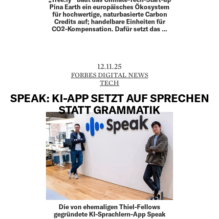
Pina Earth ein europäisches Ökosystem
für hochwertige, naturbasierte Carbon
Credits auf; handelbare Einheiten für
CO2-­Kompensation. Dafür setzt das …
12.11.25
FORBES DIGITAL NEWS
TECH
SPEAK: KI-APP SETZT AUF SPRECHEN
STATT GRAMMATIK
Die von ehemaligen Thiel-Fellows
gegründete KI-Sprachlern-App Speak