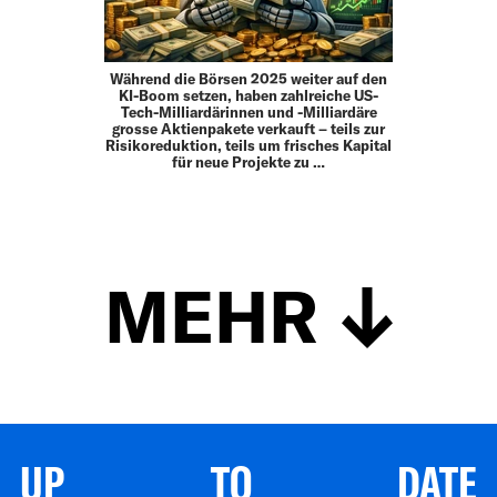
Während die Börsen 2025 weiter auf den
KI-Boom setzen, haben zahlreiche US-
Tech-Milliardärinnen und -Milliardäre
grosse Aktienpakete verkauft – teils zur
Risikoreduktion, teils um frisches Kapital
für neue Projekte zu …
MEHR
UP TO DATE