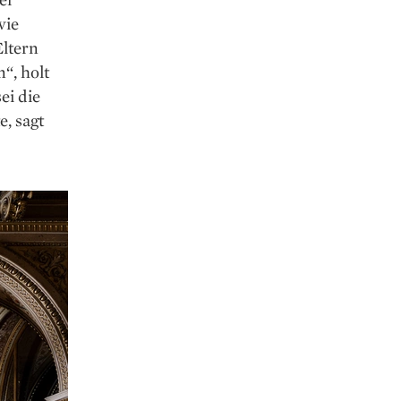
wie
Eltern
“, holt
ei die
e, sagt