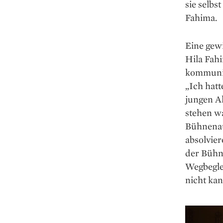
sie selbs
Fahima.
Eine gewi
Hila Fahi
kommunizi
„Ich hatt
jungen Al
stehen wa
Bühnen­au
absolvier
der Bühne
Wegbeglei
nicht kan