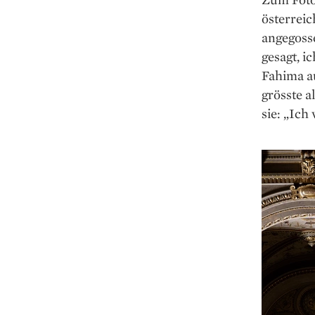
österrei
angegoss
gesagt, i
Fahima au
grösste a
sie: „Ich