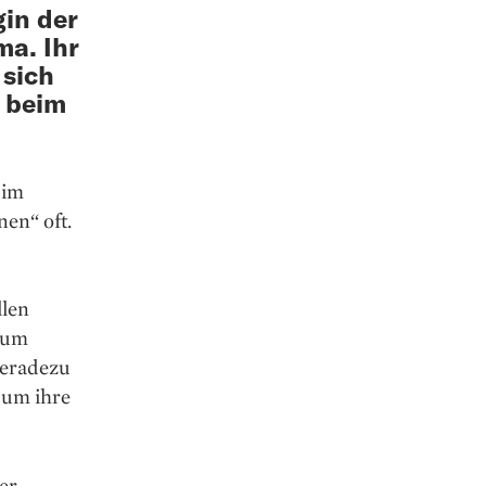
in der
ma. Ihr
 sich
e beim
 im
en“ oft.
llen
 zum
geradezu
s um ihre
er