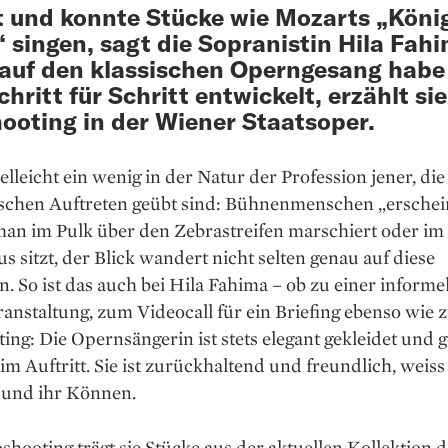
 und konnte Stücke wie Mozarts „König
 singen, sagt die Sopranistin Hila Fahi
auf den klassischen Operngesang habe
chritt für Schritt entwickelt, erzählt si
ooting in der Wiener Staatsoper.
vielleicht ein wenig in der Natur der Profession jener, die
schen Auftreten geübt sind: ­Bühnenmenschen „erschein
man im Pulk über den Zebrastreifen marschiert oder im
s sitzt, der Blick wandert nicht selten genau auf diese
 So ist das auch bei Hila Fahima – ob zu einer informe
anstaltung, zum Videocall für ein Briefing ebenso wie
ing: Die Opernsängerin ist stets elegant gekleidet und 
im Auftritt. Sie ist zurückhaltend und freundlich, weis
und ihr Können.
hooting trägt sie Stücke aus der aktuellen Kollektion d