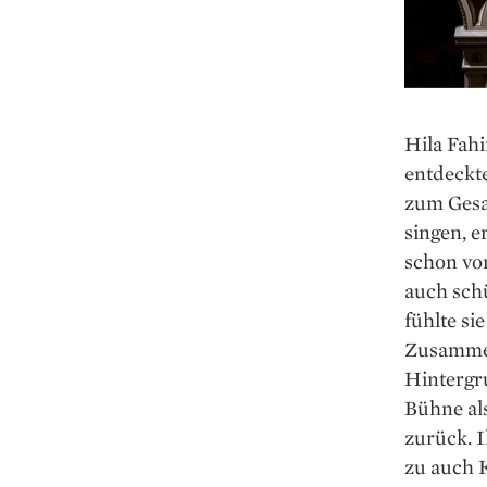
Hila Fah
entdeckte
zum Gesa
singen, e
schon vor
auch sch
fühlte si
Zusammen
Hintergr
Bühne als
zurück. I
zu auch K