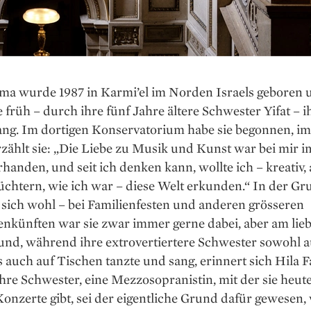
ima wurde 1987 in Karmi’el im Norden Israels geboren 
 früh – durch ihre fünf Jahre ältere Schwester Yifat – i
ng. Im dortigen Konservatorium habe sie begonnen, i
rzählt sie: „Die Liebe zu Musik und Kunst war bei mir 
handen, und seit ich denken kann, wollte ich – kreativ,
üchtern, wie ich war – diese Welt erkunden.“ In der G
e sich wohl – bei Familienfesten und anderen grösseren
künften war sie zwar immer gerne dabei, aber am lieb
und, während ihre extrovertiertere Schwester sowohl a
 auch auf Tischen tanzte und sang, erinnert sich Hila 
hre Schwester, eine Mezzosopranistin, mit der sie heut
onzerte gibt, sei der eigentliche Grund dafür gewesen