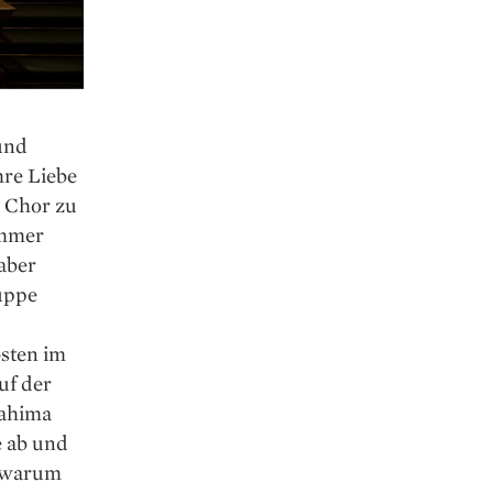
und
hre Liebe
m Chor zu
immer
 aber
ruppe
sten im
uf der
Fahima
e ab und
, warum