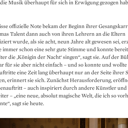
t die Musik überhaupt für sich in Erwägung gezogen hab
sse offizielle Note bekam der Beginn ihrer Gesangskarri
mas Talent dann auch von ihren Lehrern an die Eltern
ert wurde, als sie acht, neun Jahre alt gewesen sei, erz
e immer schon eine sehr gute Stimme und konnte bereit
ter die ,Königin der Nacht‘ singen“, sagt sie. Auf der B
r für sie aber nicht einfach – und so konnte und wollt
ftritte eine Zeit lang überhaupt nur an der Seite ihrer
en, erinnert sie sich. Zunächst Herausforderung, eröffn
nauftritt – auch inspiriert durch andere Künstler und
ter – „eine neue, absolut magische Welt, die ich so vor
nte“, sagt sie heute.