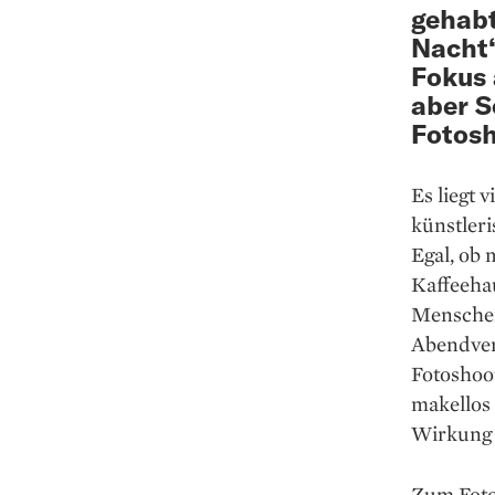
gehabt
Nacht“
Fokus 
aber S
Fotosh
Es liegt 
künstleri
Egal, ob 
Kaffeehau
Menschen.
Abendver
Fotoshoot
makellos 
Wirkung 
Zum Fotos