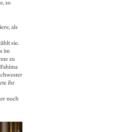
e, so
ere, als
ählt sie.
s im
ühne zu
e Fahima
 Schwester
ete ihr
her noch