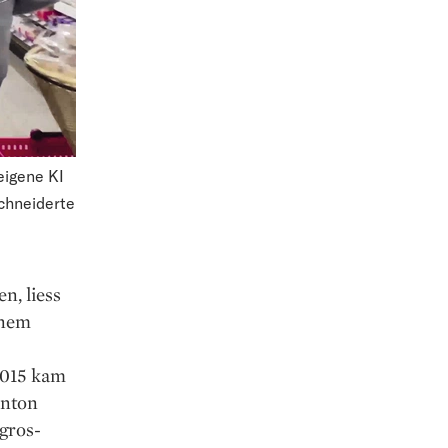
eigene KI
chneiderte
n, liess
inem
2015 kam
Anton
gros-