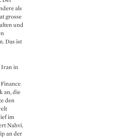
ndere als
at grosse
halten und
en
. Das ist
 Iran in
 Finance
k an, die
te den
elt
ief im
ert Nahvi.
ip an der