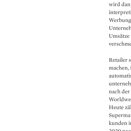
wird dann
interpret
Werbung a
Unterneh
Umsätze i
verschme
Retailer 
machen, 
automati
unternehm
nach der
Worldweb
Heute zä
Supermar
kunden in
2020 nac