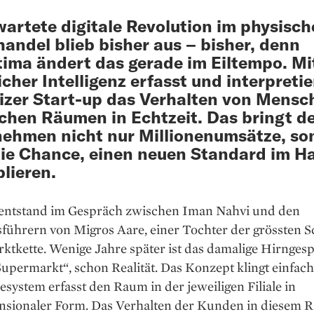
wartete digitale Revolution im physisc
handel blieb bisher aus – bisher, denn
ima ändert das gerade im Eiltempo. Mit
icher Intelligenz erfasst und interpretie
zer Start-up das Verhalten von Mensc
chen Räumen in Echtzeit. Das bringt d
ehmen nicht nur Millionenumsätze, so
ie Chance, einen neuen Standard im H
blieren.
 entstand im Gespräch zwi­schen Iman Nahvi und den
sführern von Migros Aare, einer Tochter der grössten 
tkette. Wenige Jahre spä­ter ist das damalige Hirn­gespi
upermarkt“, schon Realität. Das Konzept klingt einfach
ystem erfasst den Raum in der jeweiligen Filiale in
nsionaler Form. Das Verhalten der Kunden in diesem 