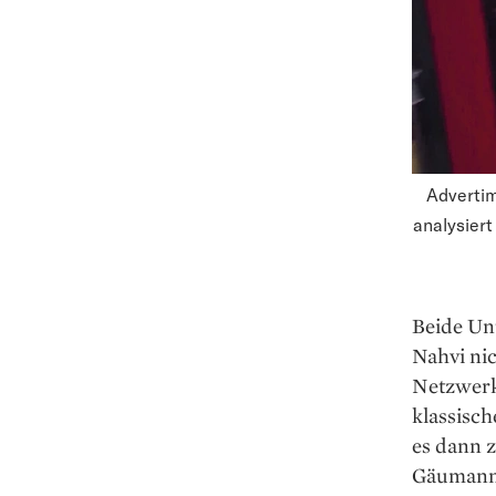
Advertim
analysier
Beide Un
Nahvi nic
Netzwerk 
klassisch
es dann 
Gäumann, 