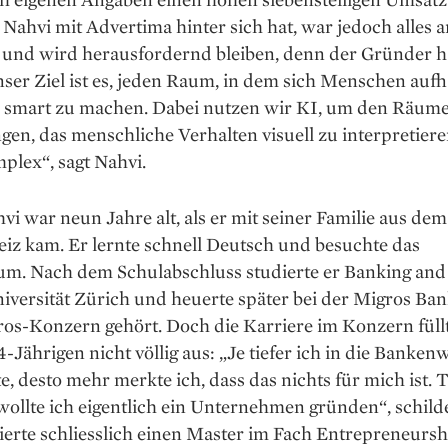
Nahvi mit Advertima hinter sich hat, war jedoch alles a
– und wird herausfordernd bleiben, denn der Gründer h
nser Ziel ist es, jeden Raum, in dem sich Menschen auf
 smart zu machen. Dabei nutzen wir KI, um den Räum
gen, das menschliche Verhalten visuell zu interpretieren
plex“, sagt Nahvi.
i war neun Jahre alt, als er mit seiner Familie aus dem
iz kam. Er lernte schnell Deutsch und besuchte das
m. Nach dem Schul­abschluss studierte er Banking and
iversität Zürich und heuerte später bei der Migros Ban
os-Konzern gehört. Doch die Karriere im Konzern füll
-Jährigen nicht völlig aus: „Je tiefer ich in die Bankenw
e, desto mehr merkte ich, dass das nichts für mich ist. T
ollte ich eigentlich ein Unternehmen gründen“, schild
ierte schliesslich einen Master im Fach Entrepreneursh