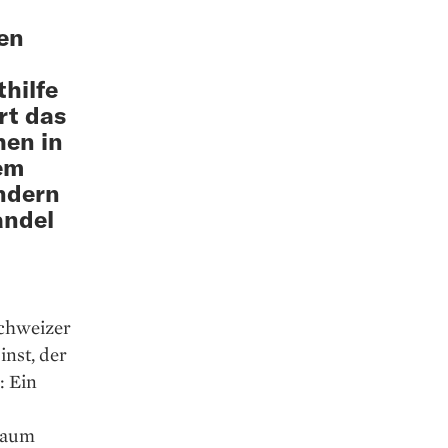
hen
hilfe
rt das
hen in
em
ndern
andel
Schweizer
nst, ­der
: Ein
Raum