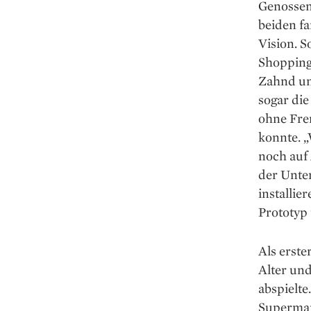
Genossens
beiden f
Vision. S
Shopping
Zahnd un
sogar die
ohne Fre
konnte. „
noch auf
der Unte
installie
Prototyp 
Als erste
Alter un
abspielte
Supermark