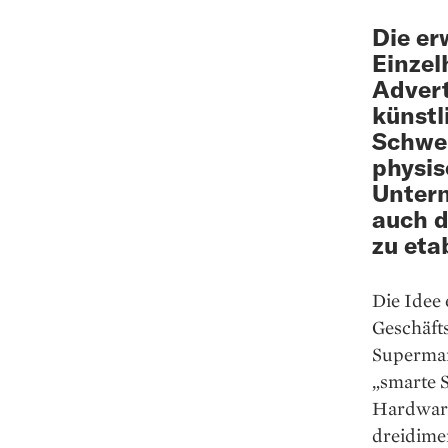
Die er
Einzel
Advert
künstl
Schwei
physis
Untern
auch d
zu eta
Die Idee
Geschäft
Supermark
„smarte S
Hardwares
dreidime