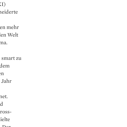
KI)
neiderte
ren mehr
len Welt
ma.
n smart zu
udem
en
 Jahr
net.
nd
ross­
ielte
. Der