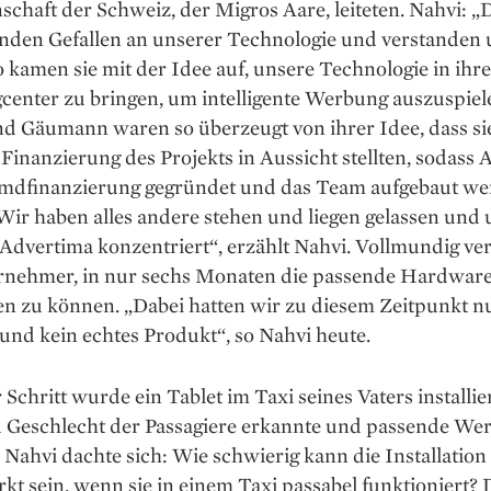
chaft der Schweiz, der Migros Aare, leiteten. Nahvi: „
anden Gefallen an unserer Technologie und verstanden 
o kamen sie mit der Idee auf, unsere Techno­logie in ihre
center zu bringen, um intelligente Werbung auszuspiel
d Gäumann waren so überzeugt von ihrer Idee, dass si
 Finanzierung des Projekts in Aussicht stellten, sodass
md­finanzierung gegründet und das Team aufgebaut w
Wir haben alles andere stehen und liegen gelassen und 
 Advertima konzentriert“, erzählt Nahvi. Vollmundig v
rnehmer, in nur sechs Monaten die passende Hardwar
ren zu können. „Dabei hatten wir zu diesem Zeitpunkt n
und kein echtes Produkt“, so Nahvi heute.
r Schritt wurde ein Tablet im Taxi seines Vaters installier
d Geschlecht der Passagiere erkannte und passende We
. Nahvi dachte sich: Wie schwierig kann die Installation
t sein, wenn sie in einem Taxi passabel funktioniert? 