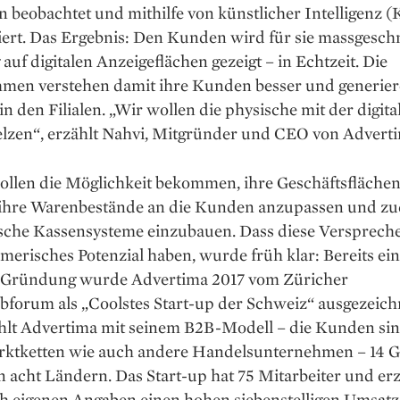
 beobachtet und mithilfe von künstlicher Intelligenz (
iert. Das Ergebnis: Den Kunden wird für sie massgesch
uf digitalen Anzeigeflächen gezeigt – in Echtzeit. Die
men ver­stehen damit ihre Kunden besser und generie
n den Filialen. „Wir wollen die physische mit der digita
lzen“, erzählt Nahvi, Mitgründer und CEO von Adverti
sollen die Möglichkeit bekommen, ihre Geschäftsfläche
ihre Waren­bestände an die Kunden anzupassen und z
sche Kassen­systeme einzubauen. Dass diese Versprech
erisches Potenzial haben, wurde früh klar: Bereits ein
 Gründung wurde Advertima 2017 vom Züricher
forum als „Coolstes Start-up der Schweiz“ ausgezeich
hlt Advertima mit seinem B2B-Modell – die Kunden si
ktketten wie auch andere Handelsunternehmen – 14 G
 acht Ländern. Das Start-up hat 75 Mitarbeiter und erz
h eigenen Angaben einen hohen siebenstelligen Umsatz