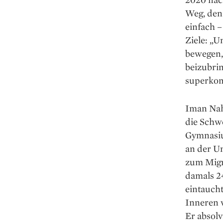
Weg, den 
einfach 
Ziele: „U
bewegen,
beizubrin
superkom
Iman Nahv
die Schwe
Gymnasiu
an der Un
zum Migr
damals 24
eintaucht
Inneren w
Er absolv