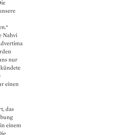
Die
unsere
en.“
e Nahvi
 Advertima
erden
uns nur
erkündete
e
ur einen
t, das
rbung
 in einem
Die