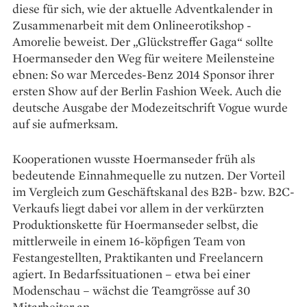
diese für sich, wie der aktuelle Adventkalender in
Zusammenarbeit mit dem Onlineerotikshop ­
Amorelie beweist. Der „Glückstreffer Gaga“ sollte
Hoermanseder den Weg für weitere Meilensteine
ebnen: So war Mercedes-Benz 2014 Sponsor ihrer
ersten Show auf der Berlin Fashion Week. Auch die
deutsche Ausgabe der Modezeitschrift Vogue wurde
auf sie aufmerksam.
Kooperationen wusste Hoermanseder früh als
bedeutende Einnahmequelle zu nutzen. Der Vorteil
im Vergleich zum Geschäftskanal des B2B- bzw. B2C-
Verkaufs liegt dabei vor allem in der verkürzten
Produktionskette für Hoermans­eder selbst, die
mittlerweile in einem 16-köpfigen Team von
Festangestellten, Praktikanten und Freelancern
agiert. In Bedarfssituationen – etwa bei einer
Modenschau – wächst die Teamgrösse auf 30
Mitarbeiter an.