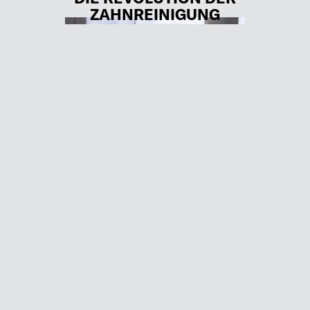
ZAHNREINIGUNG
Der Unternehmer Thomas Kloibhofer war
frustriert darüber, dass seine Töchter ihre
Zähne nicht gründlich genug putzten. Dies
führte ihn zu der Erkenntnis, dass die
Zahnreinigung in der Forschung
stagnierte. Gemeinsam mit …
MEHR