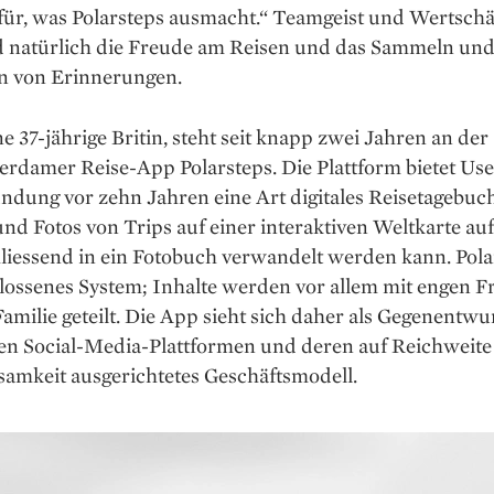
für, was Polarsteps ausmacht.“ Teamgeist und Wert­sch
d natürlich die Freude am Reisen und das Sammeln un
en von Erinnerungen.
ne 37-jährige Britin, steht seit knapp zwei Jahren an der
rdamer Reise-App Polarsteps. Die Plattform bietet Use
ndung vor zehn Jahren eine Art digitales Reisetagebuch
nd Fotos von Trips auf einer ­interaktiven Weltkarte au
liessend in ein Fotobuch verwandelt werden kann. Polar
hlossenes System; Inhalte werden vor allem mit engen 
amilie geteilt. Die App sieht sich daher als Gegenentwu
hen Social-Media-Plattformen und deren auf Reichweit
amkeit ausgerichtetes Geschäftsmodell.