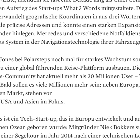
en Aufstieg des Start-ups What 3 Words mitgestaltete. 
erwandelt geografische Koordinaten in aus drei Wörter
de präzise Adressen und konnte einen starken Expansi
änder hinlegen. Mercedes und verschiedene Notfalldien
s System in der Navigationstechnologie ihrer Fahrzeug
Jones bei Polarsteps noch mal für ­starkes Wachstum s
u einer global führen­den Reise-Plattform ausbauen. Di
s-­Commu­nity hat aktuell mehr als 20 Millionen User 
 Bald sollen es viele Millionen mehr sein; neben Europa
en Markt, stehen vor
e USA und Asien im Fokus.
s ist ein Tech-Start-up, das in Europa entwickelt und a
chen Ozean geboren wurde: Mitgründer Niek Bokkers s
einer Segeltour im Jahr 2014 nach einer technischen L