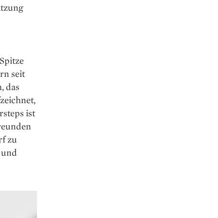
ätzung
d
 Spitze
rn seit
, das
fzeichnet,
steps ist
Freunden
rf zu
e und