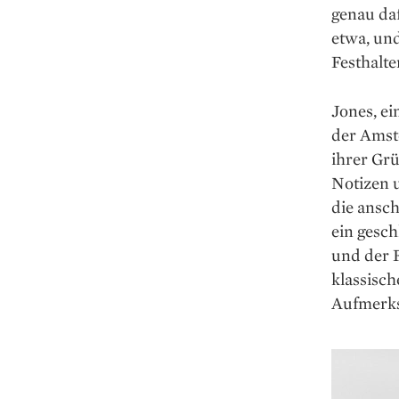
genau da
etwa, un
Festhalt
Jones, ei
der Amste
ihrer Grü
Notizen u
die ansch
ein gesc
und der F
klassisc
Aufmerks