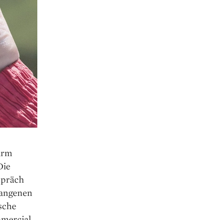
hirm
Die
spräch
gangenen
ische
mmercial