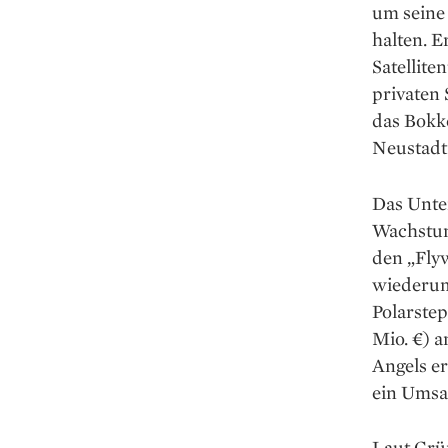
um seine
halten. E
Satellite
privaten 
das Bokk
Neustadt
Das Unte
Wachstums
den „Flyw
wiederum
Polarstep
Mio. €) a
Angels er
ein Umsa
Laut Grün