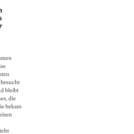
n
s
r
ehmen
ise
sten
 besucht
d bleibt
es, die
Sie bekam
eisen
teht