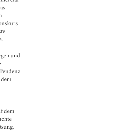
Das
n
onskurs
ste
e.
orgen und
e
– Tendenz
, dem
uf dem
uchte
ösung,