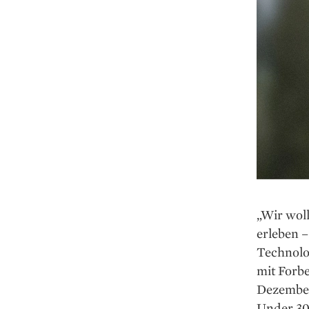
„Wir woll
erleben 
Technolog
mit Forb
Dezember 
Under 30-