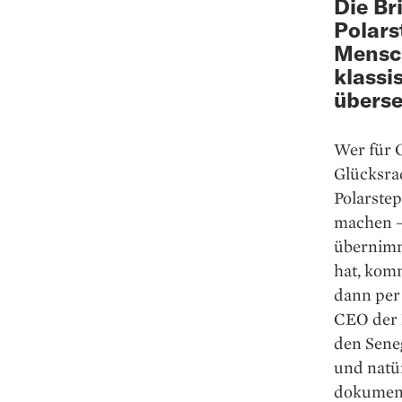
Die Br
Polars
Mensch
klassi
überse
Wer für C
Glücksra
Polarstep
machen – 
übernimm
hat, komm
dann per 
CEO der 
den Seneg
und natür
dokumenti