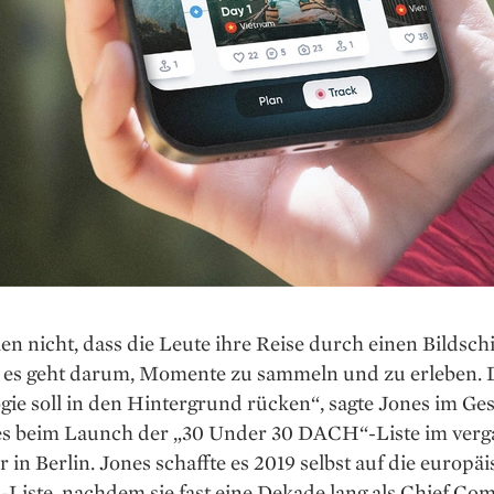
en nicht, dass die Leute ihre Reise durch einen Bildsc
– es geht darum, Momente zu sammeln und zu erleben. 
ie soll in den Hintergrund rücken“, sagte Jones im Ge
es beim Launch der „30 Under 30 DACH“-Liste im ver
in Berlin. Jones schaffte es 2019 selbst auf die europä
Liste, nachdem sie fast eine Dekade lang als Chief Co