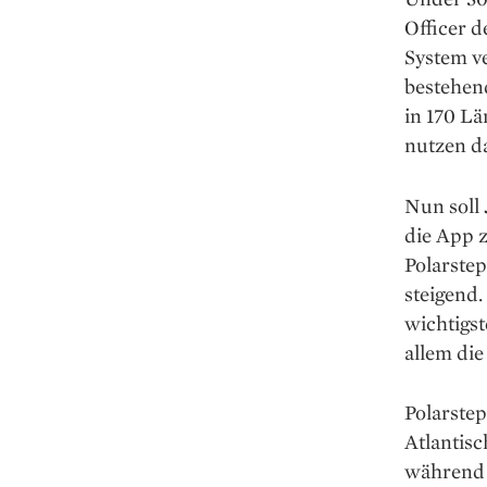
Officer d
System v
bestehen
in 170 L
nutzen da
Nun soll 
die App z
Polarstep
steigend.
wichtigst
allem di
Polarstep
Atlantis
während 