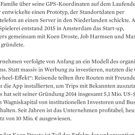
 Familie über seine GPS-Koordinaten auf dem Laufend
r entwickelte einen Prototyp, der Standortdaten per
ntelefon an einen Server in den Niederlanden schickte. 
­Spielerei entstand 2015 in Amsterdam das Start-up,
ers gemeinsam mit Koen Droste, Job Harmsen und Max
 gründete.
rnehmen verfolgte von Anfang an ein ­Modell des organ
. Statt massiv in Wer­bung zu investieren, nutzten di
heel-Effekt“: Reisende teilten ihre Routen mit Freunde
 die App installierten, um Trips mit Bekannten auszut
s hat seit seiner Gründung 2014 insgesamt 5,1 Mio. US-$
n Wagniskapital von institutionellen Investoren und Bu
halten. Seit Jahren ist das Unternehmen profitabel; heu
tz von 10 Mio. € ausgewiesen.
der Koen Droste ist Teil des Erfolgs der unkonvention