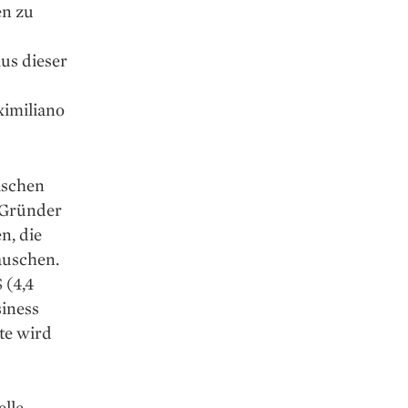
en zu
Aus dieser
imiliano
ischen
e Gründer
n, die
auschen.
 (4,4
siness
te wird
elle