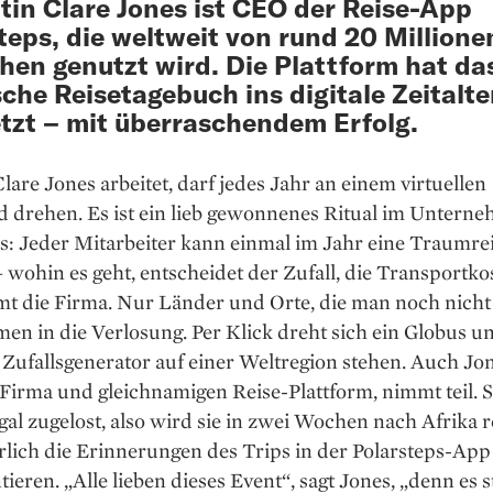
itin Clare Jones ist CEO der Reise-App
teps, die weltweit von rund 20 Millione
en genutzt wird. Die Plattform hat da
sche Reisetagebuch ins digitale Zeitalte
tzt – mit überraschendem Erfolg.
lare Jones arbeitet, darf jedes Jahr an einem virtuellen
d drehen. Es ist ein lieb gewonnenes Ritual im Untern
s: Jeder Mitarbeiter kann einmal im Jahr eine Traumre
wohin es geht, entscheidet der Zufall, die Transportko
t die Firma. Nur Länder und Orte, die man noch nicht
en in die Verlosung. Per Klick dreht sich ein Globus un
Zufallsgenerator auf einer Weltregion stehen. Auch Jon
Firma und gleichnamigen Reise-Plattform, nimmt teil. 
al zugelost, also wird sie in zwei Wochen nach ­Afrika r
lich die Erinnerungen des Trips in der Polarsteps-App
eren. „Alle lieben dieses Event“, sagt Jones, „denn es s