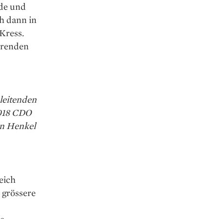
rde und
h dann in
Kress.
örenden
 leitenden
2018 CDO
on Henkel
eich
 grössere
le