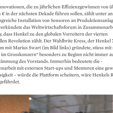
nnovationen, die zu jährlichen Effizienzgewinnen von 
 € in der nächsten Dekade führen sollen, zählt ­unter 
ngreiche Installation von Sensoren an Produktionsanlag
erkündete das Weltwirtschaftsforum in Zusammenarbe
 dass Henkel zu den globalen Vor­reitern der vierten
llen Revolution zählt. Der Wahlbrite Kress, der Henkel
 mit Marius Swart (im Bild links) gründete, stiess mit
p im Grosskonzern“ besonders zu Beginn nicht immer au
stimmung des Vorstands. Immerhin bedeutete die ­
arbeit mit externen Start-ups und Mentoren eine gew
igkeit – würde die Plattform scheitern, wäre Henkels 
gefährdet.