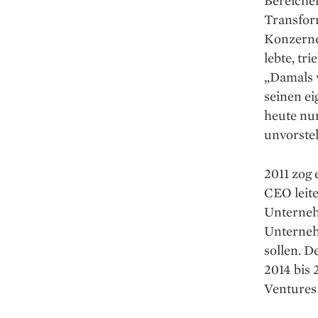
Transform
Konzerne
lebte, tr
„Damals 
seinen ­e
heute nur
unvorstel
2011 zog 
CEO leite
Unterneh
Unterneh
sollen. 
2014 bis 
Ventures