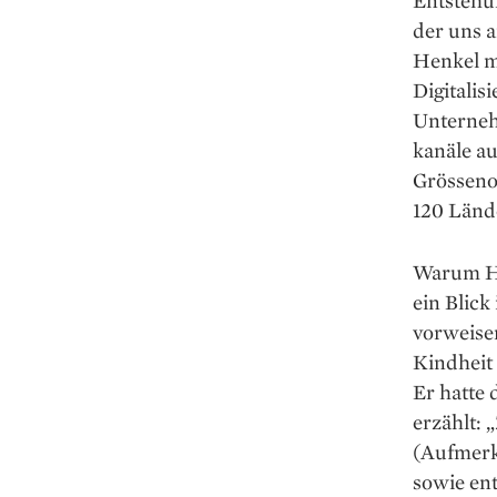
Entstehu
der uns 
Henkel m
Digitalis
Unterneh
kanäle au
Grösseno
120 Länd
Warum Hen
ein Blick
vorweisen
Kindheit 
Er hatte
erzählt: 
(Aufmerk
sowie en