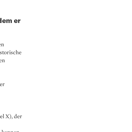
dem er
en
storische
en
er
l X), der