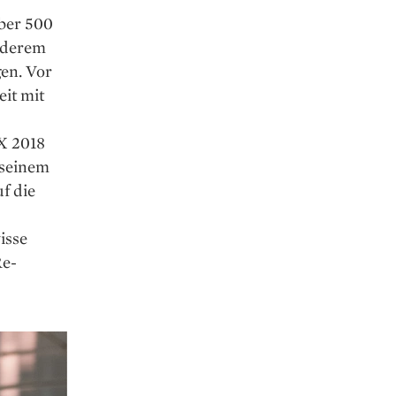
über 500
anderem
en. Vor
it mit
 X 2018
 seinem
f die
isse
Re­