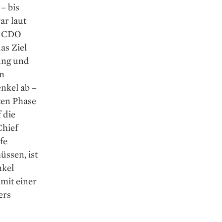
– bis
ar laut
ls CDO
as Ziel
tung und
en
enkel ab –
ten ­Phase
 die
Chief
fe
ssen, ist
nkel
mit einer
ers