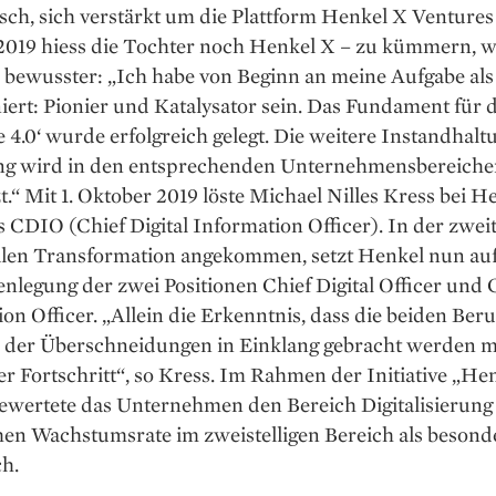
h, sich verstärkt um die Plattform Henkel X Ventures 
2019 hiess die Tochter noch Henkel X – zu kümmern, w
 ­bewusster: „Ich habe von Beginn an meine ­Aufgabe a
niert: ­Pionier und ­Katalysator sein. Das Fundament für d
e 4.0‘ ­wurde erfolgreich gelegt. Die weitere Instandhal
ng wird in den entsprechenden Unternehmens­bereich
.“ Mit 1. Oktober 2019 löste ­Michael ­Nilles Kress bei H
s CDIO (Chief Digital Information Officer). In der zwei
talen Transformation angekommen, setzt Henkel nun auf
legung der zwei Positionen Chief Digital Officer und 
on Officer. „Allein die Erkenntnis, dass die beiden Beru
 der Überschneidungen in Einklang gebracht werden mü
ger Fortschritt“, so Kress. Im Rahmen der Initiative „He
ewertete das Unternehmen den Bereich Digitalisierung 
hen Wachstumsrate im zweistelligen ­Bereich als besond
ch.