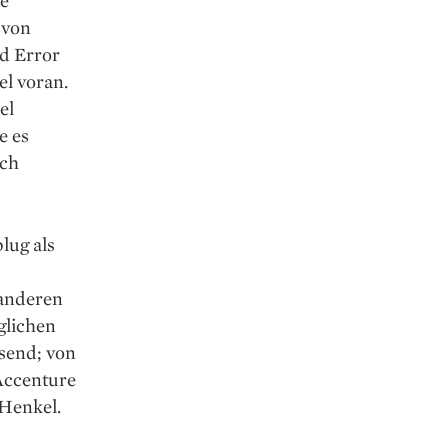
 von
d Error
el voran.
el
e es
och
lug als
 anderen
glichen
send; von
 Accenture
Henkel.