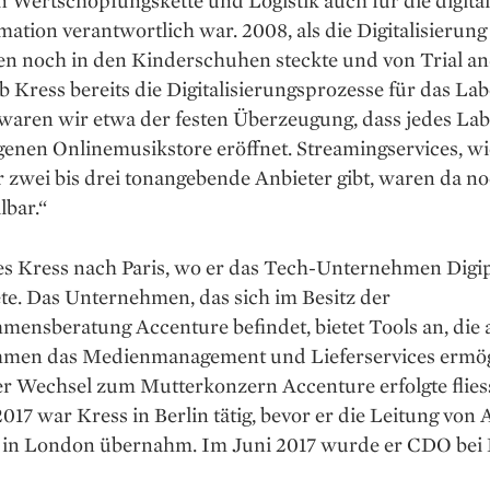
ation verantwortlich war. 2008, als die Digitalisierung
n noch in den Kinderschuhen steckte und von Trial an
ieb Kress bereits die Digitalisierungsprozesse für das Lab
waren wir etwa der festen Überzeugung, dass jedes Lab
igenen Onlinemusikstore eröffnet. Streaming­services, wi
 zwei bis drei tonangebende Anbieter gibt, waren da n
lbar.“
es Kress nach ­Paris, wo er das Tech-Unternehmen ­Digip
te. Das Unternehmen, das sich im Besitz der
mensberatung Accenture befindet, bietet Tools an, die
men das ­Medienmanagement und Liefer­services ermö
Der Wechsel zum Mutterkonzern Accenture erfolgte flies
2017 war Kress in Berlin tätig, bevor er die Leitung von
 in London übernahm. Im Juni 2017 wurde er CDO bei 