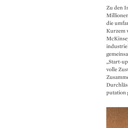
Zu den I
Millionen
die umfa
Kurzem v
McKinsey,
industrie
gemeinsam
„Start-u
volle Zu
Zusammen
Durchläss
putation 