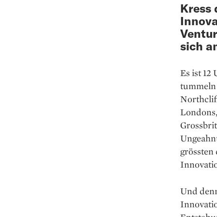
Kress d
Innova
Ventur
sich a
Es ist 12
tummeln s
Northcli
Londons,
Grossbri
Ungeahnte
grössten
Innovatio
Und denn
Innovati