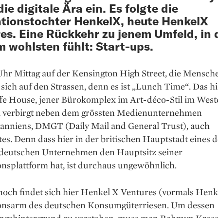
ie digitale Ära ein. Es folgte die
tionstochter HenkelX, heute HenkelX
es. Eine Rückkehr zu jenem Umfeld, in 
m wohlsten fühlt: Start-ups.
 Uhr Mittag auf der Kensington High Street, die Mensch
ich auf den Strassen, denn es ist „Lunch Time“. Das hi
ffe House, jener Bürokomplex im Art-déco-Stil im West
 verbirgt neben dem grössten Medienunternehmen
tanniens, DMGT (Daily Mail and General Trust), auch
s. Denn dass hier in der britischen Hauptstadt eines d
 deutschen Unternehmen den Hauptsitz seiner
nsplattform hat, ist durchaus ungewöhnlich.
och findet sich hier Henkel X Ventures (vormals Henke
onsarm des deutschen Konsumgüterriesen. Um dessen