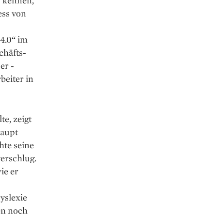
 kennen,
ess von
4.0“ im
chäfts­
er ­
beiter in
e, zeigt
haupt
hte seine
verschlug.
ie er
yslexie
en noch