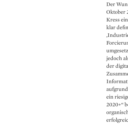
Der Wunsc
Oktober 
Kress ein
klar defi
‚Industri
Forcieru
umgesetzt
jedoch al
der digi
Zusammen­
Informati
aufgrund
ein riesi
2020+“ ­b
­organisc
erfolgrei