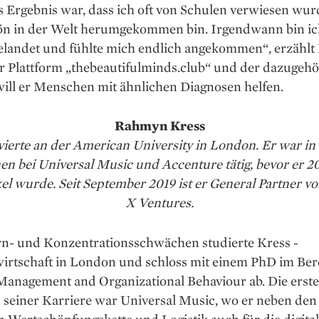
s Ergebnis war, dass ich oft von Schulen verwiesen wu
ön in der Welt ­herumgekommen bin. Irgendwann bin ic
elandet und fühlte mich endlich ­angekommen“, erzählt 
er Plattform „the­beautifulminds.club“ und der dazugeh
will er Menschen mit ähnlichen Diagnosen helfen.
Rahmyn Kress
vierte an der American University in London. Er war in
nen bei Universal Music und Accenture tätig, bevor er 
el wurde. Seit September 2019 ist er General Partner v
X Ventures.
rn- und Konzentrationsschwächen studierte Kress ­
wirtschaft in London und schloss mit einem PhD im Ber
anagement and Organizational Behaviour ab. Die ­erste
n seiner Karriere war Universal Music, wo er neben den
 Wertschöpfungskette und Logistik auch für die digita