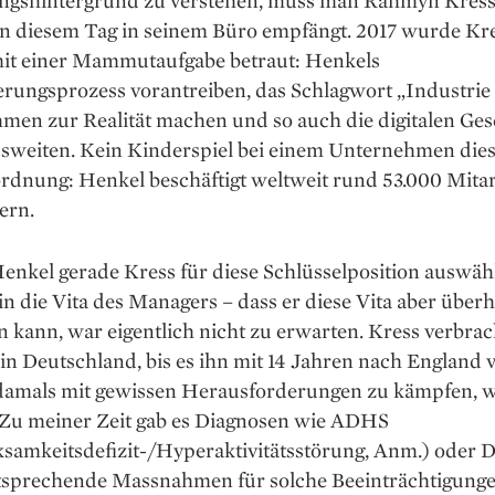
ngshintergrund zu verstehen, muss man Rahmyn Kress
an diesem Tag in seinem Büro empfängt. 2017 wurde Kr
it einer Mammutaufgabe betraut: Henkels
ierungsprozess vorantreiben, das Schlagwort „Industrie 
men zur Realität machen und so auch die digitalen Ges
sweiten. Kein ­Kinderspiel bei einem Unternehmen dies
rdnung: Henkel beschäftigt weltweit rund 53.000 Mitar
ern.
kel gerade Kress für diese Schlüsselposition auswählt
 in die Vita des Managers – dass er diese Vita aber über
 kann, war eigentlich nicht zu ­erwarten. Kress verbrac
in Deutschland, bis es ihn mit 14 Jahren nach England 
 damals mit gewissen Herausforderungen zu kämpfen, w
„Zu meiner Zeit gab es ­Diagnosen wie ADHS
samkeitsdefizit-/Hyperaktivitätsstörung, Anm.) oder D
tsprechende Massnahmen für solche Beeinträchtigung