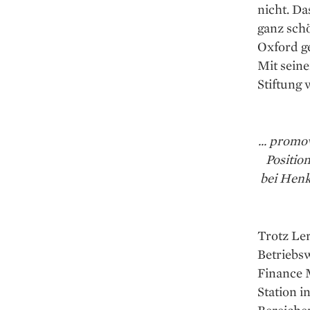
nicht. Da
ganz sch
­Oxford g
Mit sein
Stiftung 
... promo
Positio
bei Henk
Trotz Le
Betriebs
Finance M
Station i
Bereichen