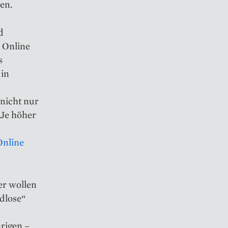
en.
d
m Online
s
 in
 nicht nur
 Je höher
Online
er wollen
ndlose“
rigen –