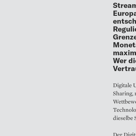
Stream
Europa
entsch
Reguli
Grenze
Moneta
maxima
Wer di
Vertra
Digitale
Sharing, 
Wettbewer
Technolo
dieselbe 
Der Digit