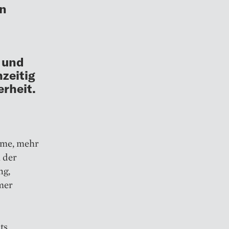
in
g und
zeitig
rheit.
ime, mehr
 der
ng,
mer
ts,