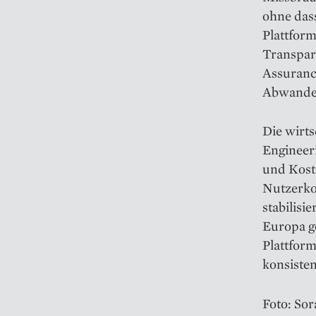
ohne dass
Plattfor
Transpare
Assurance
Abwande
Die wirt
Engineer
und Kost
Nutzerko
stabilisi
Europa g
Plattfor
konsisten
Foto: Sor