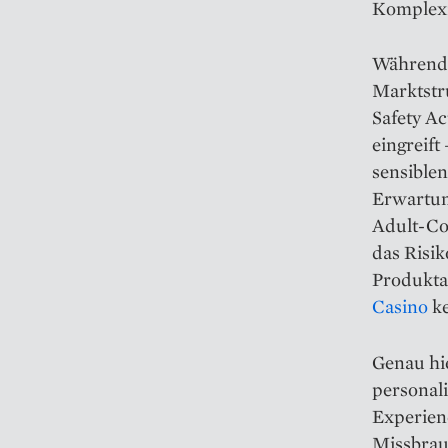
Komplexi
Während 
Marktstru
Safety Ac
eingreif
sensiblen
Erwartung
Adult-Con
das Risik
Produkta
Casino
ke
Genau hi
personali
Experienc
Missbrau