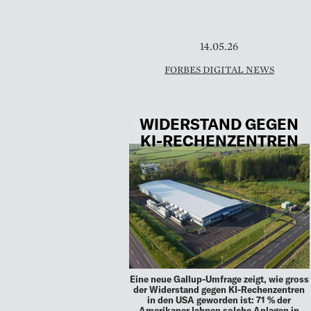
14.05.26
FORBES DIGITAL NEWS
WIDERSTAND GEGEN
KI-RECHENZENTREN
Eine neue Gallup-Umfrage zeigt, wie gross
der Widerstand gegen KI-Rechenzentren
in den USA geworden ist: 71 % der
Amerikaner lehnen solche Anlagen in