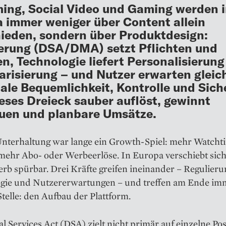
ing, Social Video und Gaming werden 
 immer weniger über Content allein
ieden, sondern über Produktdesign:
erung (DSA/DMA) setzt Pflichten und
n, Technologie liefert Personalisierun
risierung – und Nutzer erwarten gleich
le Bequemlichkeit, Kontrolle und Siche
eses Dreieck sauber auflöst, gewinnt
uen und planbare Umsätze.
 Unterhaltung war lange ein Growth-Spiel: mehr Watcht
mehr Abo- oder Werbeerlöse. In Europa verschiebt sich
b spürbar. Drei Kräfte greifen ineinander – Regulieru
gie und Nutzererwartungen – und treffen am Ende im
Stelle: den Aufbau der Plattform.
al Services Act (DSA) zielt nicht primär auf einzelne Pos