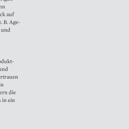
enn
ck auf
. B. Age-
n und
odukt-
 und
ertrauen
in
ern die
 in ein