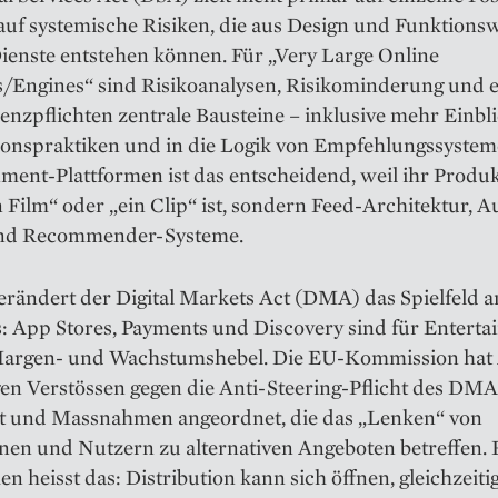
auf systemische Risiken, die aus Design und Funktions
ienste entstehen können. Für „Very Large Online
s/Engines“ sind Risikoanalysen, Risikominderung und e
nzpflichten zentrale Bausteine – inklusive mehr Einbli
onspraktiken und in die Logik von Empfehlungssystem
ment-Plattformen ist das entscheidend, weil ihr Produ
n Film“ oder „ein Clip“ ist, sondern Feed-Architektur, A
und Recommender-Systeme.
verändert der Digital Markets Act (DMA) das Spielfeld 
: App Stores, Payments und Discovery sind für Entert
Margen- und Wachstumshebel. Die EU-Kommission hat
en Verstössen gegen die Anti-Steering-Pflicht des DMA
rt und Massnahmen angeordnet, die das „Lenken“ von
nen und Nutzern zu alternativen Angeboten betreffen. 
en heisst das: Distribution kann sich öffnen, gleichzeiti