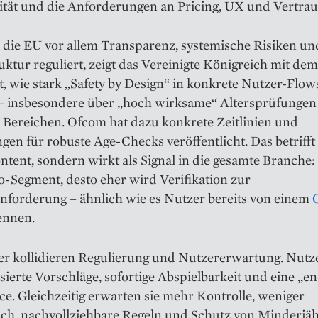
tät und die Anforderungen an Pricing, UX und Vertrau
die EU vor allem Transparenz, systemische Risiken un
ktur reguliert, zeigt das Vereinigte Königreich mit de
t, wie stark „Safety by Design“ in konkrete Nutzer-Flow
t – insbesondere über „hoch wirksame“ Altersprüfungen
 Bereichen. Ofcom hat dazu konkrete Zeitlinien und
en für robuste Age-Checks veröffentlicht. Das betrifft
tent, sondern wirkt als Signal in die gesamte Branche:
o-Segment, desto eher wird Verifikation zur
nforderung – ähnlich wie es Nutzer bereits von einem
nnen.
er kollidieren Regulierung und Nutzererwartung. Nutz
sierte Vorschläge, sofortige Abspielbarkeit und eine „e
e. Gleichzeitig erwarten sie mehr Kontrolle, weniger
ch, nachvollziehbare Regeln und Schutz von Minderjäh