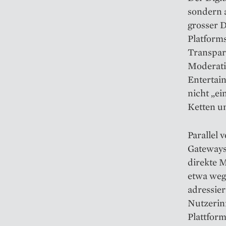
sondern 
grosser D
Platform
Transpare
Moderati
Entertain
nicht „ei
Ketten 
Parallel 
Gateways
direkte 
etwa weg
adressie
Nutzerin
Plattform