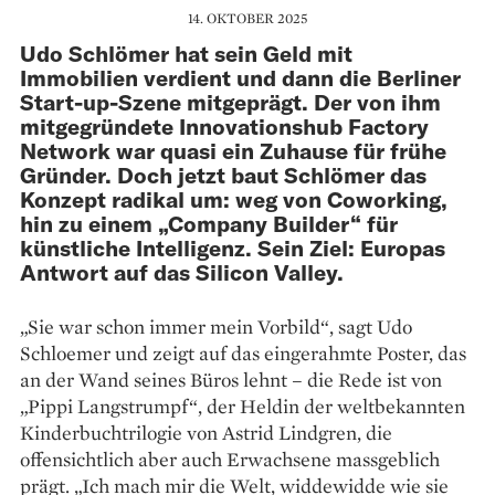
14. OKTOBER 2025
Udo Schlömer hat sein Geld mit
Immobilien verdient und dann die Berliner
Start-up-Szene mitgeprägt. Der von ihm
mitgegründete Innovationshub Factory
Network war quasi ein Zuhause für frühe
Gründer. Doch jetzt baut Schlömer das
Konzept radikal um: weg von Coworking,
hin zu einem „Company Builder“ für
künstliche Intelligenz. Sein Ziel: Europas
Antwort auf das Silicon Valley.
„Sie war schon immer mein Vorbild“, sagt Udo
Schloemer und zeigt auf das eingerahmte Poster, das
an der Wand seines Büros lehnt – die Rede ist von
„Pippi Langstrumpf“, der Heldin der weltbekannten
Kinderbuch­trilogie von Astrid Lindgren, die
offensichtlich aber auch Erwachsene massgeblich
prägt. „Ich mach mir die Welt, widdewidde wie sie