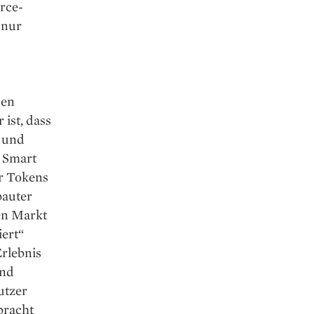
rce-
 nur
den
ist, dass
n und
n Smart
r Tokens
bauter
en Markt
iert“
Erlebnis
und
utzer
bracht