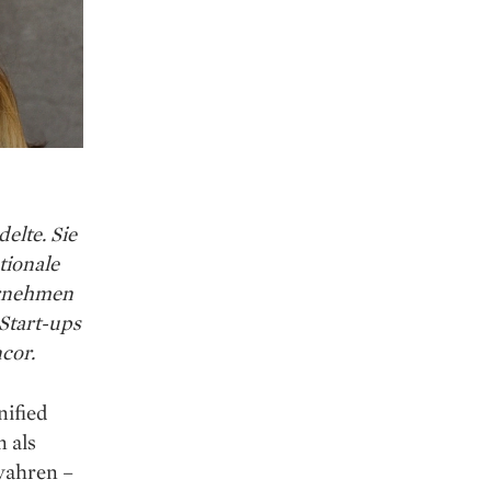
delte. Sie
tionale
ernehmen
Start-ups
cor.
nified
n als
wahren –