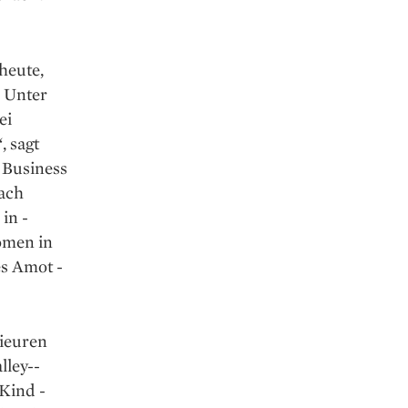
heute,
. Unter
ei
, sagt
 Business
nach
in ­
omen in
es Amot ­
nieuren
lley-­
Kind ­