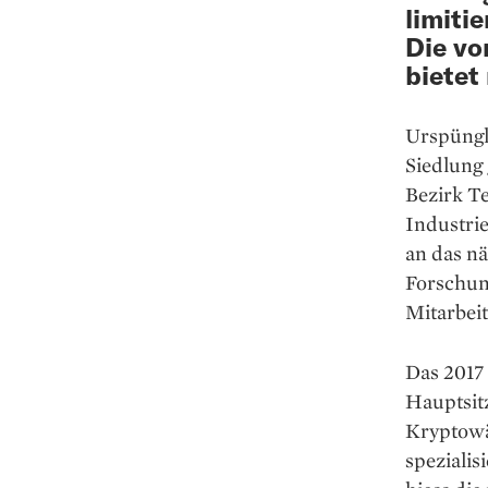
limiti
Die vo
bietet
Urspüngl
Siedlung 
Bezirk Te
Industri
an das nä
Forschun
Mitarbei
Das 2017
Hauptsit
Kryptowä
spezialis