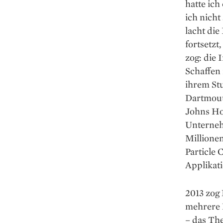
hatte ich
ich nicht
lacht die
fortsetzt
zog: die 
Schaffen 
ihrem St
Dartmout
Johns Hop
Unterneh
Millione
Particle 
Applikati
2013 zog 
mehrere 
– das The