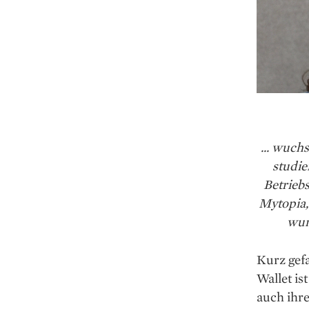
... wuchs
studie
Betrieb
Mytopia,
wur
Kurz gefa
Wallet is
auch ihr