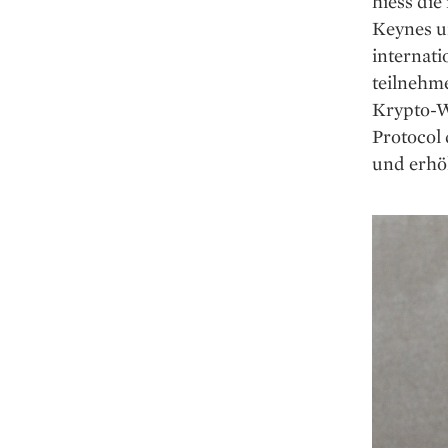
hiess di
Keynes u
internati
teilnehm
Krypto-W
Protocol
und erhöh