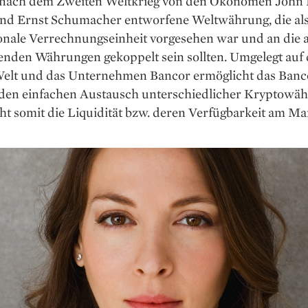
e nach dem Zweiten Weltkrieg von den Ökonomen John
nd Ernst Schumacher entworfene Weltwährung, die al
onale Verrechnungseinheit vorgesehen war und an die a
enden Währungen gekoppelt sein sollten. Umgelegt auf 
elt und das Unternehmen Bancor ermöglicht das Banc
 den einfachen Austausch unterschiedlicher Kryptowä
t somit die Liquidität bzw. deren Verfügbarkeit am Ma