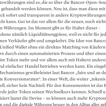
towährungen sind es, die so über die Bancor-Open-Sou
 gehandelt werden können. Neu ist, dass man diese mit
ick sofort und transparent in andere Kryptowährungen
 kann. Gut ist das vor allem für die neuen, noch nicht
en Währungen. Im Moment gibt es für Halter ­dieser ­
kens nämlich Liquiditäts­engpässe, weil es nicht für je
nen Verkäufer gibt und umgekehrt. Die Idee von Bancor 
 Unified Wallet ohne ein direktes Matching von Käufer
rn durch einen automatisierten Prozess und über eine
 im Token mehr und vor allem auch mit Haltern andere
und einfacher Handel betrieben werden kann. Ein einge
Mechanismus gewährleistet laut Bancor „faire und an d
e Konversionsraten“. In einer Welt, die weiter „tokenis
ll, sicher kein Nachteil. Für den Konsumenten ist das 
würde jeder Token seinen Wechselkurs kennen. Schnell 
ziert lautet die Devise – so können auch mehr Krypton
 und die ­digitale Währung besser in den Alltag aller ge