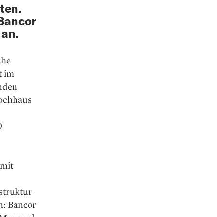
ten.
 Bancor
 an.
che
t im
enden
Hochhaus
0
 mit
struktur
en: Bancor