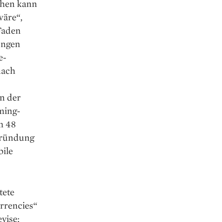
sehen kann
wäre“,
 Faden
ungen
e-
nach
n der
ming-
m 48
 Gründung
bile
tete
rrencies“
evise: