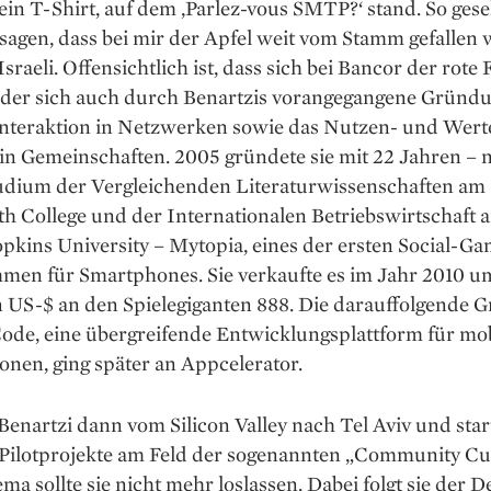
 ein T-Shirt, auf dem ‚Parlez-vous SMTP?‘ stand. So ge
 sagen, dass bei mir der ­Apfel weit vom Stamm gefallen 
 Israeli. Offensichtlich ist, dass sich bei Bancor der rote
, der sich auch durch Benartzis voran­gegangene Gründ
­Interaktion in Netzwerken sowie das Nutzen- und Wert
in ­Gemeinschaften. 2005 gründete sie mit 22 Jahren – 
udium der Vergleichenden Literaturwissenschaften am
h College und der Internationalen Betriebswirtschaft a
kins University – Mytopia, eines der ersten Social-­Ga
men für Smartphones. Sie verkaufte es im Jahr 2010 u
n US-$ an den Spielegiganten 888. Die darauffolgende
Code, eine übergreifende Entwicklungsplattform für mo
onen, ging später an Appcelerator.
Benartzi dann vom ­Silicon Valley nach Tel Aviv und star
Pilotprojekte am Feld der sogenannten „­Community Cu
ma ­sollte sie nicht mehr loslassen. Dabei folgt sie der D