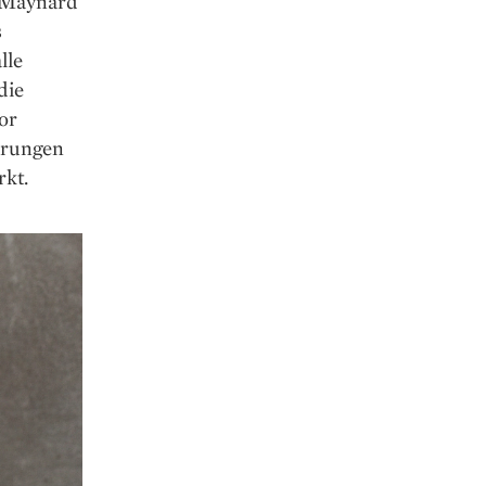
 Maynard
s
lle
die
or
hrungen
rkt.