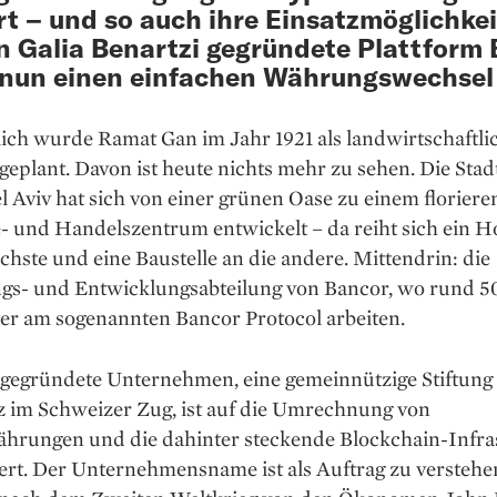
ert – und so auch ihre Einsatzmöglichkei
n Galia Benartzi gegründete Plattform
 nun einen einfachen Währungswechsel
ich wurde Ramat Gan im Jahr 1921 als landwirtschaftli
geplant. Davon ist ­heute nichts mehr zu sehen. Die Stad
l Aviv hat sich von ­einer grünen Oase zu einem florier
e- und Handelszentrum entwickelt – da reiht sich ein 
chste und eine Baustelle an die andere. Mittendrin: die
gs- und Entwicklungs­abteilung von Bancor, wo rund 5
ter am sogenannten Bancor Protocol arbeiten.
 gegründete Unternehmen, eine gemeinnützige Stiftung
z im Schweizer Zug, ist auf die Umrechnung von
hrungen und die dahinter steckende Blockchain-Infra
iert. Der Unternehmensname ist als Auftrag zu versteh