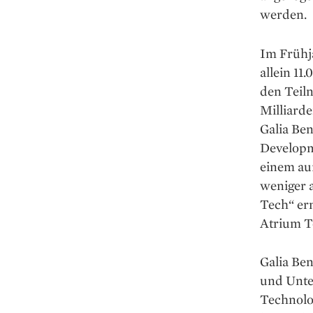
werden.
Im Frühja
allein 1
den Teil
Milliarde
Galia Ben
Developme
einem au
weniger 
Tech“ er
Atrium T
Galia Ben
und Unter
Technolog