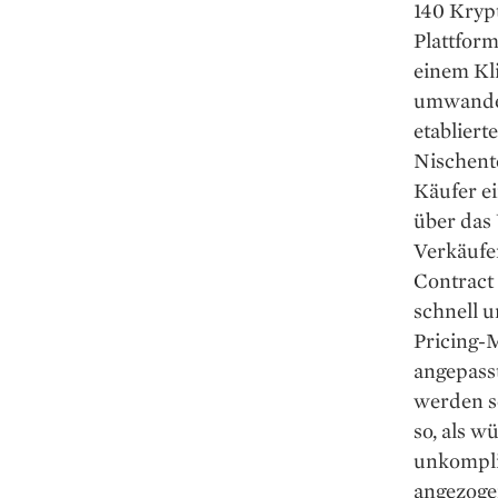
140 Kryp
Plattform
einem Kl
umwandeln
etabliert
Nischento
Käufer ei
über das
Verkäufe
Contract
schnell 
Pricing-
angepasst
werden so
so, als 
unkompli
angezogen