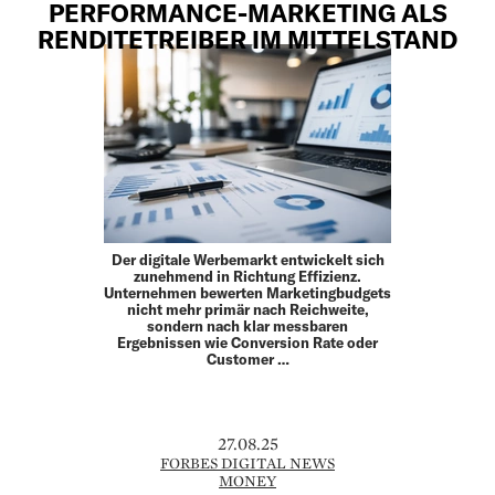
PERFORMANCE-MARKETING ALS
RENDITETREIBER IM MITTELSTAND
Der digitale Werbemarkt entwickelt sich
zunehmend in Richtung Effizienz.
Unternehmen bewerten Marketingbudgets
nicht mehr primär nach Reichweite,
sondern nach klar messbaren
Ergebnissen wie Conversion Rate oder
Customer …
27.08.25
FORBES DIGITAL NEWS
MONEY