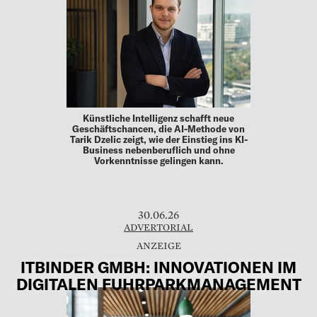
Künstliche Intelligenz schafft neue
Geschäftschancen, die AI-Methode von
Tarik Dzelic zeigt, wie der Einstieg ins KI-
Business nebenberuflich und ohne
Vorkenntnisse gelingen kann.
30.06.26
ADVERTORIAL
ITBINDER GMBH: INNOVATIONEN IM
DIGITALEN FUHRPARKMANAGEMENT