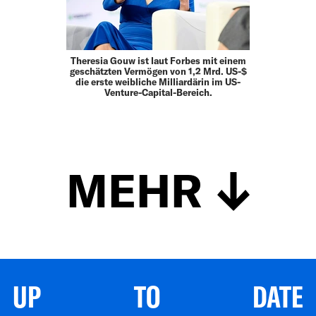
Theresia Gouw ist laut Forbes mit einem
geschätzten Vermögen von 1,2 Mrd. US-$
die erste weibliche Milliardärin im US-
Venture-Capital-Bereich.
MEHR
UP TO DATE