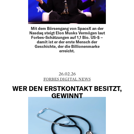
Mit dem Börsengang von SpaceX an der
Nasdaq steigt Elon Musks Vermögen laut
Forbes-Schätzungen auf 1,1 Bio. US-$ –
damit ist er der erste Mensch der
Geschichte, der die Billionenmarke
erreicht.
26.02.26
FORBES DIGITAL NEWS
WER DEN ERSTKONTAKT BESITZT,
GEWINNT