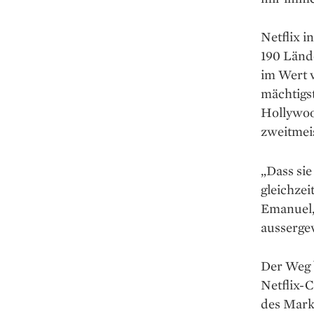
Netflix i
190 Länd
im Wert v
mächtigst
Hollywood
zweitmei
„Dass sie
gleichzei
Emanuel,
ausserge
Der Weg 
Netflix-
des Mark