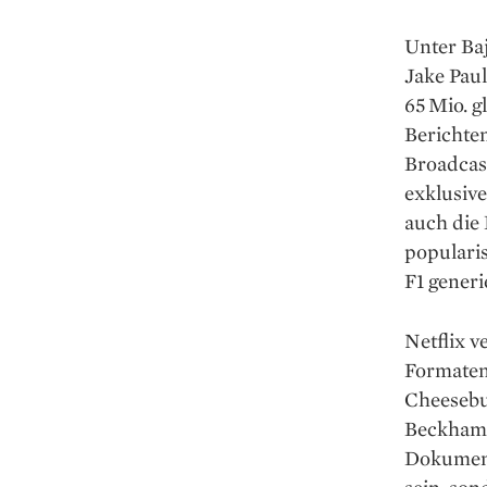
Unter Ba
Jake Pau
65 Mio. g
Berichten
Broadcas
exklusiv
auch die 
populari
F1 generi
Netflix v
Formaten
Cheesebur
Beckham b
Dokumenta