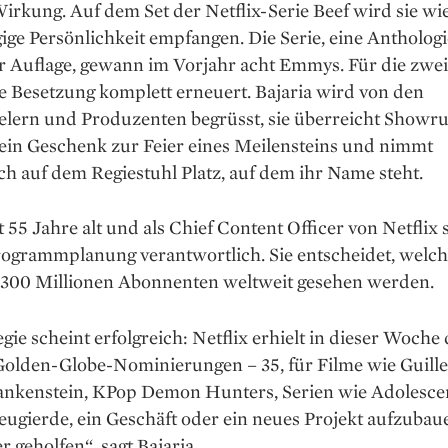
irkung. Auf dem Set der Netflix-Serie Beef wird sie wi
ge Persönlichkeit empfangen. Die Serie, eine Anthologi
er Auflage, gewann im Vorjahr acht Emmys. Für die zweit
e Besetzung komplett erneuert. Bajaria wird von den
elern und Produzenten begrüsst, sie überreicht Showr
 ein Geschenk zur Feier eines Meilensteins und nimmt
ich auf dem Regiestuhl Platz, auf dem ihr Name steht.
st 55 Jahre alt und als Chief Content Officer von Netflix 
rogrammplanung verantwortlich. Sie entscheidet, welch
 300 Millionen Abonnenten weltweit gesehen werden.
egie scheint erfolgreich: Netflix erhielt in dieser Woche 
Golden-Globe-Nominierungen – 35, für Filme wie Guill
ankenstein, KPop Demon Hunters, Serien wie Adolesc
ugierde, ein Geschäft oder ein neues Projekt aufzubaue
 geholfen“, sagt Bajaria.