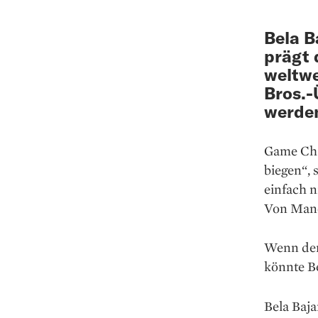
Bela B
prägt 
weltwe
Bros.-
werde
Game Chan
biegen“, 
einfach n
Von Mane
Wenn der
könnte B
Bela Baja