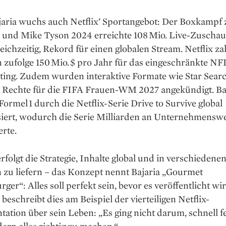
jaria wuchs auch Netflix’ Sportangebot: Der Boxkampf
l und Mike Tyson 2024 erreichte 108 Mio. Live-Zuschau
leichzeitig, Rekord für einen globalen Stream. Netflix za
 zufolge 150 Mio. $ pro Jahr für das eingeschränkte NF
ting. Zudem wurden interaktive Formate wie Star Sear
e Rechte für die FIFA Frauen-WM 2027 angekündigt. Baj
Formel 1 durch die Netflix-Serie Drive to Survive global
siert, wodurch die Serie Milliarden an Unternehmenswer
erte.
erfolgt die Strategie, Inhalte global und in verschiedene
 zu liefern – das Konzept nennt Bajaria „Gourmet
ger“: Alles soll perfekt sein, bevor es veröffentlicht wi
eschreibt dies am Beispiel der vierteiligen Netflix-
tion über sein Leben: „Es ging nicht darum, schnell fe