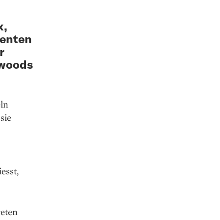
x,
nenten
r
ywoods
eln
sie
esst,
reten