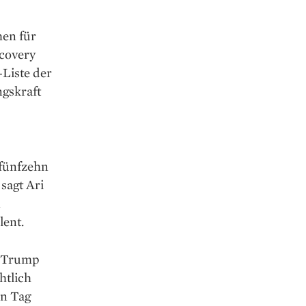
hen für
covery
-Liste der
ngskraft
 fünfzehn
 sagt Ari
n
lent.
t Trump
htlich
en Tag