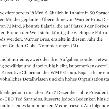
nvestiert bereits 18 Mrd. $ jährlich in Inhalte in 50 Sprac
er. Mit der geplanten Übernahme von Warner Bros. Dis
on 72 Mrd. $ könnte Bajaria, die auf Platz 60 der Forbes
en Frauen der Welt steht, künftig die wichtigste Führu
s werden. Warner Bros. erzielte in diesem Jahr die
sten Golden-Globe-Nominierungen (31).
 nicht nur eine, zwei oder drei Aufgaben, sondern etwa
tig bewältigt und dabei ruhig bleibt, ist bemerkenswert“,
 Executive Chairman der WME Group. Bajaria habe ei
wöhnliches Detailwissen und ein hohes Organisationsta
bleibt jedoch unsicher: Am 7. Dezember lobte Präsiden
Co-CEO Ted Sarandos, äusserte jedoch Bedenken hinsic
tanteils eines kombinierten Medienriesen. Am folgend