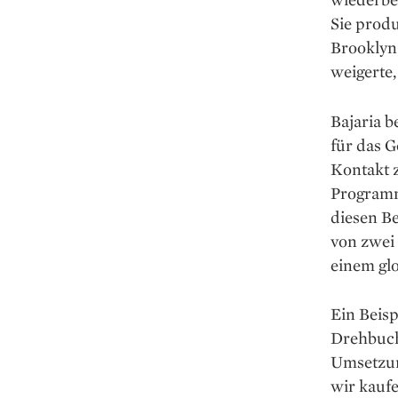
Sie prod
Brooklyn 
weigerte,
Bajaria b
für das G
Kontakt z
Programm
diesen B
von zwei 
einem glo
Ein Beisp
Drehbuch 
Umsetzun
wir kaufe