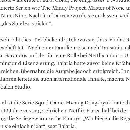
uzierte Serien wie The Mindy Project, Master of None 
Nine-Nine. Nach fünf Jahren wurde sie entlassen, weil 
 „das Spiel zu spielen“.
eschreibt dies rückblickend: „Ich wusste, dass ich das R
eschäft tat.“ Nach einer Familienreise nach Tansania na
u Sarandos auf, der ihr eine Rolle bei Netflix anbot – U
ing und Lizenzierung. Bajaria hatte zuvor keine Erfah
ereichen, übernahm die Aufgabe jedoch erfolgreich. In
Jahren leitete sie auch internationale Inhalte, machte N
balen Studio.
iel ist die Serie Squid Game. Hwang Dong-hyuk hatte d
12 Jahre zuvor geschrieben. Netflix Korea half bei der
g, die Serie gewann sechs Emmys. „Wir biegen die Rege
n sie einfach nicht“, sagt Bajaria.