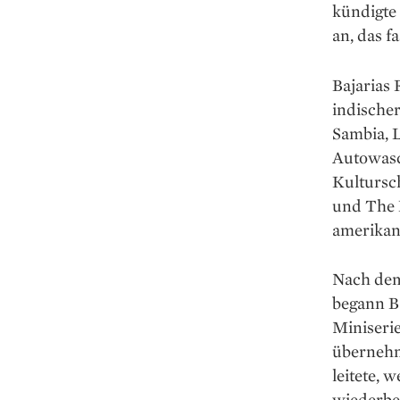
kündigte
an, das f
Bajarias 
indische
Sambia, L
Autowasch
Kultursch
und The 
amerikan
Nach dem 
begann Ba
Miniserie
übernehm
leitete, 
wiederbel