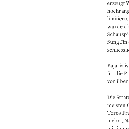
erzeugt W
hochrangi
limitiert
wurde di
Schauspi
Sung Jin
schliessl
Bajaria i
für die P
von über
Die Strat
meisten 
Toros Fr
mehr. „Ne
mir immer