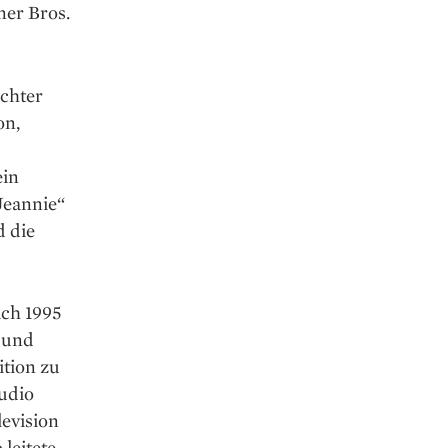
ner Bros.
ochter
on,
ein
Jeannie“
d die
ach 1995
e und
ition zu
tudio
levision
leitete.