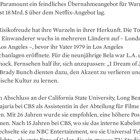
 Paramount ein feindliches Übernahmeangebot für War
ast 18 Mrd. $ über dem Netflix-Angebot lag.
Risikofreude hat ihre Wurzeln in ihrer Herkunft. Die T
r Einwanderer wuchs in mehreren Ländern auf – Lond
os Angeles –, bevor ihr Vater 1979 in Los Angeles
anlagen eröffnete. Für die neunjährige Bela war L.A. 
ock. Fernsehen half ihr, sich anzupassen: „I Dream of 
Brady Bunch dienten dazu, den Akzent zu verlieren un
ische Kultur zu lernen.
Abschluss an der California State University, Long Be
jaria bei CBS als Assistentin in der Abteilung für Film
n. Mit 26 Jahren wurde sie empfohlen, eine höhere Pos
en. Nach 15 Jahren bei CBS, wo sie das interne Kabels
wechselte sie zu NBC Entertainment, wo sie Universal Te
ebte – als erste Frau of Color, die ein grosses TV-Studio 