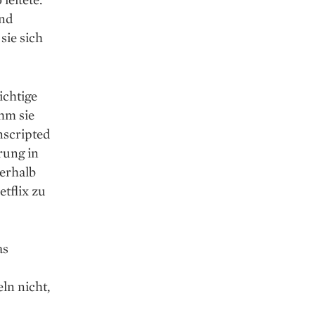
und
sie sich
ichtige
hm sie
nscripted
rung in
nerhalb
etflix zu
as
ln nicht,