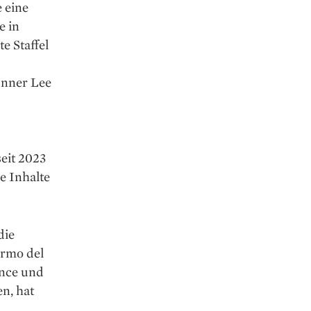
e eine
e in
e Staffel
unner Lee
seit 2023
e Inhalte
die
ermo del
ence und
n, hat