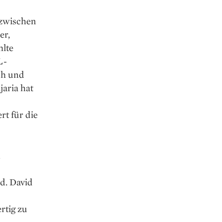
 zwischen
er,
hlte
L-
ch und
aria hat
t für die
n
rd. David
rtig zu