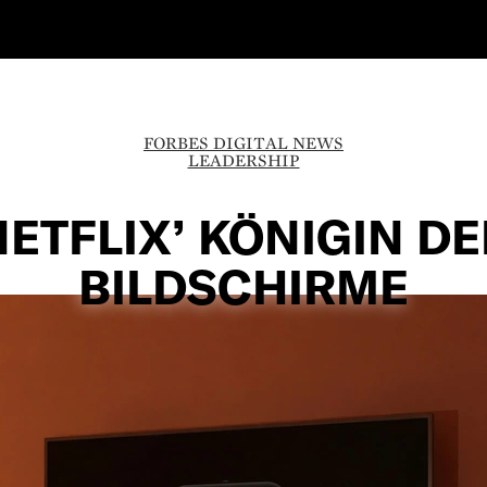
FORBES DIGITAL NEWS
LEADERSHIP
NETFLIX’ KÖNIGIN DE
BILDSCHIRME