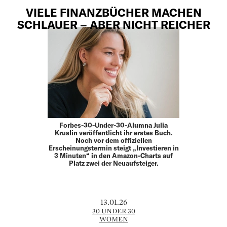
VIELE FINANZBÜCHER MACHEN
SCHLAUER – ABER NICHT REICHER
Forbes-30-Under-30-Alumna Julia
Kruslin veröffentlicht ihr erstes Buch.
Noch vor dem offiziellen
Erscheinungstermin steigt „Investieren in
3 Minuten“ in den Amazon-Charts auf
Platz zwei der Neuaufsteiger.
13.01.26
30 UNDER 30
WOMEN