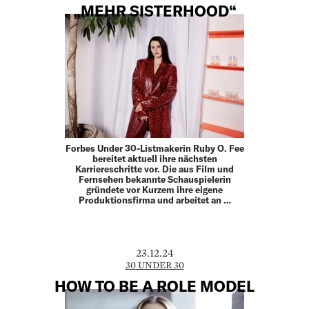
„MEHR SISTERHOOD“
Forbes Under 30-Listmakerin Ruby O. Fee
bereitet aktuell ihre nächsten
Karriereschritte vor. Die aus Film und
Fern­sehen bekannte Schauspielerin
gründete vor Kurzem ihre eigene
Produktionsfirma und arbeitet an …
23.12.24
30 UNDER 30
HOW TO BE A ROLE MODEL