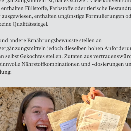
rgänzungsmitteln ist, hat es schwer. Viele konventione
enthalten Füllstoffe, Farbstoffe oder tierische Bestandte
ar ausgewiesen, enthalten ungünstige Formulierungen o
keine Qualitätssiegel.
und andere Ernährungsbewusste stellen an
ergänzungsmitteln jedoch dieselben hohen Anforderun
an selbst Gekochtes stellen: Zutaten aus vertrauenswür
 sinnvolle Nährstoffkombinationen und -dosierungen u
lung.