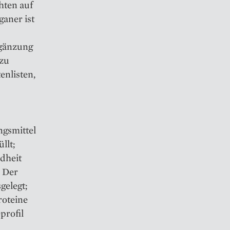
hten auf
ganer ist
rgänzung
 zu
enlisten,
ngsmittel
llt;
dheit
. Der
gelegt;
roteine
profil