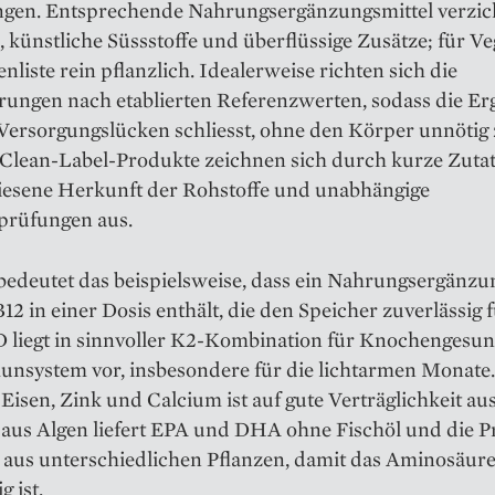
gen. Entsprechende Nahrungsergänzungsmittel verzic
e, künstliche Süssstoffe und überflüssige Zusätze; für Ve
enliste rein pflanzlich. Idealerweise richten sich die
rungen nach etablierten Referenzwerten, sodass die E
 Versorgungslücken schliesst, ohne den Körper unnötig
 Clean-Label-Produkte zeichnen sich durch kurze Zutat
esene Herkunft der Rohstoffe und unabhängige
sprüfungen aus.
bedeutet das beispielsweise, dass ein Nahrungsergänzu
12 in einer Dosis enthält, die den Speicher zuverlässig fü
D liegt in sinnvoller K2-Kombination für Knochengesun
nsystem vor, insbesondere für die lichtarmen Monate
 Eisen, Zink und Calcium ist auf gute Verträglichkeit aus
aus Algen liefert EPA und DHA ohne Fischöl und die P
aus unterschiedlichen Pflanzen, damit das Aminosäure
g ist.