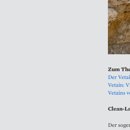
Zum Th
Der Veta
Vetain: V
Vetains 
Clean-L
Der soge