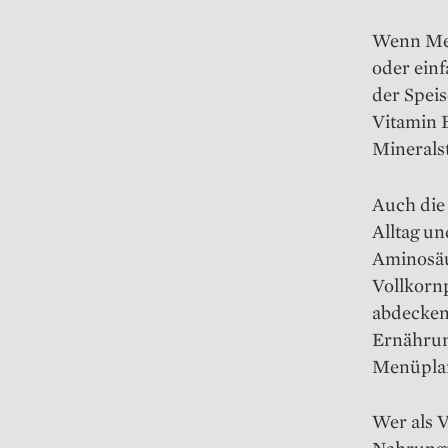
Wenn Men
oder einf
der Speis
Vitamin 
Mineralst
Auch die 
Alltag un
Aminosäur
Vollkorn
abdecken,
Ernährun
Menüpla
Wer als V