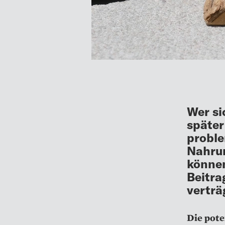
Wer si
später
proble
Nahrun
können
Beitra
verträ
Die pote