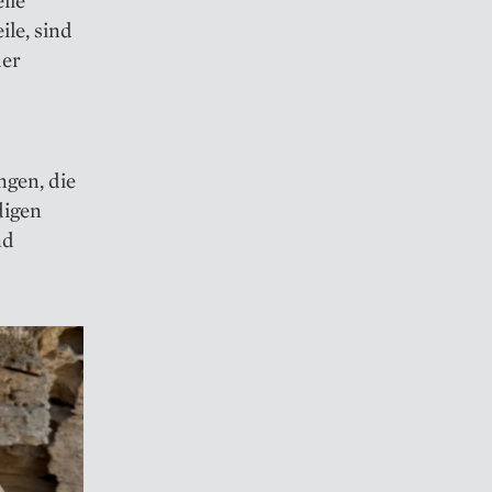
lle
ile, sind
der
gen, die
digen
nd