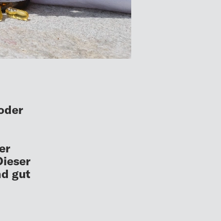
 oder
er
Dieser
nd gut