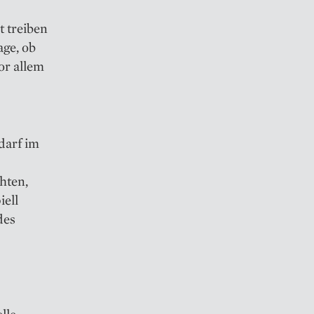
t treiben
age, ob
or allem
darf im
hten,
iell
des