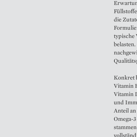
Erwartun
Füllstoff
die Zutat
Formulie
typische
belasten.
nachgewi
Qualität
Konkret 
Vitamin B
Vitamin 
und Immu
Anteil an
Omega-3 
stammen 
vollständi