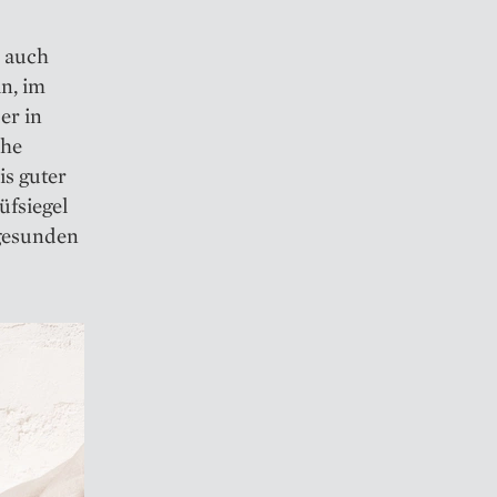
 auch
n, im
er in
che
s guter
üfsiegel
 gesunden