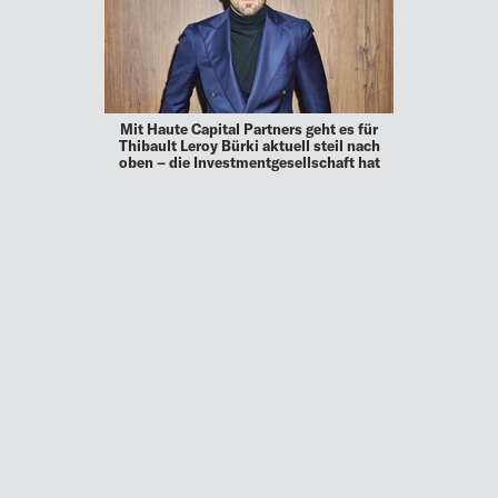
Mit Haute Capital Partners geht es für
Thibault Leroy Bürki aktuell steil nach
oben – die Investmentgesellschaft hat
ihren Aktienkurs seit 2022 um fast 200 %
gesteigert. Doch Bürki ist erst am Anfang:
Mit einer Expansion …
13.03.24
ADVOICE
DEN WANDEL ANFÜHREN