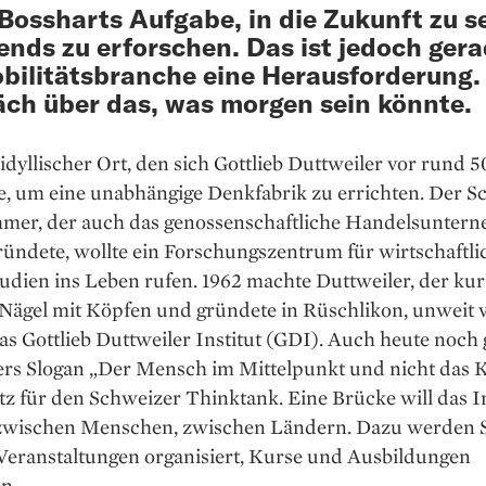
Bossharts Aufgabe, in die Zukunft zu 
ends zu erforschen. Das ist jedoch gera
bilitätsbranche eine Herausforderung.
ch über das, was morgen sein könnte.
n idyllischer Ort, den sich Gottlieb Duttweiler vor rund 
e, um eine unabhängige Denkfabrik zu errichten. Der S
mer, der auch das genossenschaftliche Handelsunter
ründete, wollte ein Forschungszentrum für wirtschaftl
tudien ins Leben rufen. 1962 machte Duttweiler, der ku
 Nägel mit Köpfen und gründete in Rüschlikon, unweit 
as Gottlieb Duttweiler Institut (GDI). Auch heute noch g
ers Slogan „Der Mensch im Mittelpunkt und nicht das K
atz für den Schweizer Thinktank. Eine Brücke will das In
 zwischen Menschen, zwischen Ländern. Dazu werden 
 Veranstaltungen organisiert, Kurse und Ausbildungen
n.