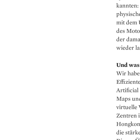
kannten: 
physische
mit dem Ü
des Moto
der dama
wieder la
Und was 
Wir habe
Effizient
Artificia
Maps und 
virtuelle
Zentren i
Hongkong 
die stärk