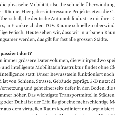
die physische Mobilität, also die schnelle Überwindung
r Räume. Hier gab es interessante Projekte, etwa die 
berschall, die deutsche Automobilindustrie mit ihrer 
rs, in Frankreich den TGV. Räume schnell zu überwind
lige Fetisch. Heute sehen wir, dass wir in urbanen Rä
ngsamer werden, das gilt für fast alle grossen Städte.
passiert dort?
n immer grössere Datenvolumen, die wir irgendwo spe
e und intelligente Mobilitätsinfrastruktur findet ohne 
l Intelligence statt. Unser Bewusstsein funktioniert noch
ist von Schiene, Strasse, Gebäude geprägt. 3-D nutzt d
 Vernetzung und geht einerseits tiefer in den Boden, di
mmer höher. Das wichtigste Transportmittel in Städten
oder Dubai ist der Lift. Es gibt eine mehrschichtige Mo
er aus dem virtuellen Raum koordiniert und organisiert