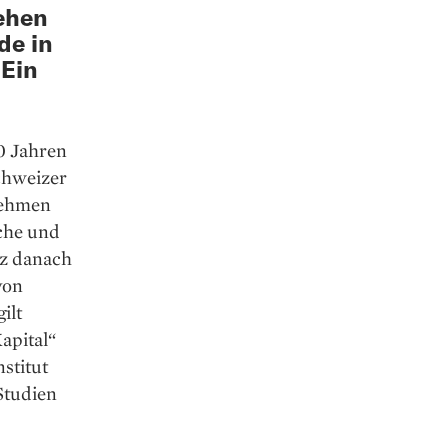
sehen
de in
 Ein
50 Jahren
chweizer
nehmen
iche und
rz danach
von
ilt
apital“
stitut
Studien