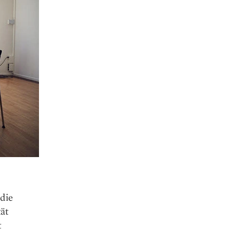
 die
ät
t