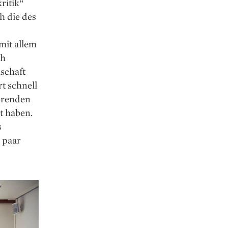
ritik“
h die des
mit allem
ch
lschaft
t schnell
ahrenden
lt haben.
s
 paar