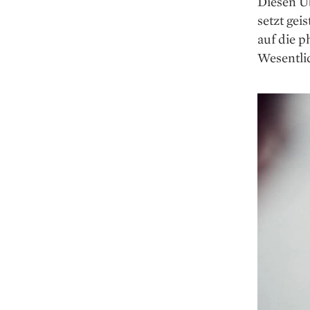
Diesen Üb
setzt gei
auf die p
Wesentlic