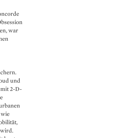
Concorde
Obsession
en, war
umen
ichern.
Cloud und
 mit 2-D-
ie
e urbanen
 wie
bilität,
 wird.