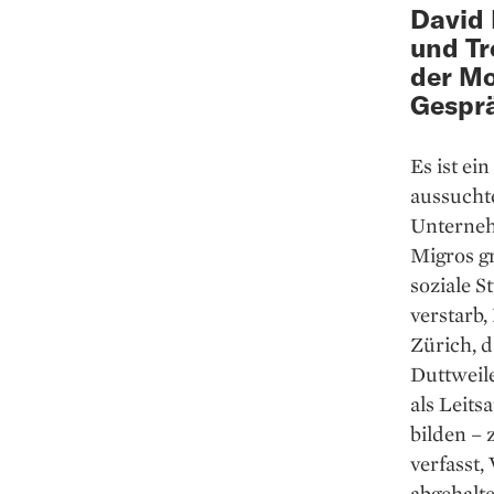
David 
und Tr
der Mo
Gesprä
Es ist ei
aussucht
Unterneh
Migros g
soziale S
verstarb,
Zürich, d
Duttweil
als Leits
bilden –
verfasst,
abgehalte