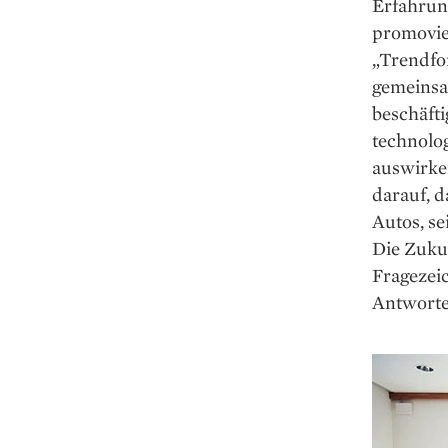
Erfahrun
promovier
„Trendfor
gemeinsa
beschäfti
technolog
auswirke
darauf, d
Autos, se
Die Zukun
Fragezeic
Antworten