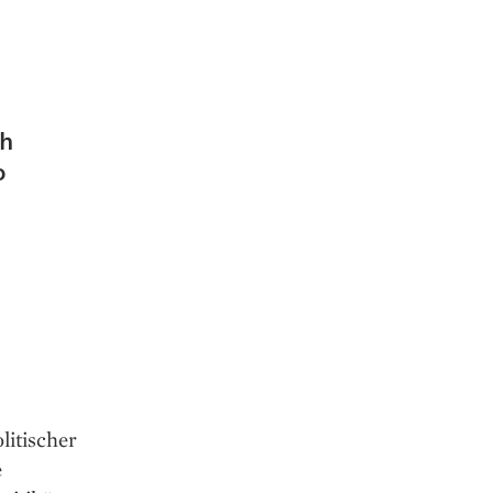
ch
o
litischer
e