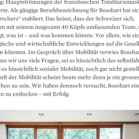
g: Hauptströmungen der französischen Totalitarismusk
te. Als gängige Berufsbezeichnung für Bosshart hat sic
schers“ etabliert. Das heisst, dass der Schweizer sich,
m mit seinem insgesamt 40 Köpfe umfassenden Team, 
gt, was ist – und was kommen könnte. Vor allem, wie si
ische und wirtschaftliche Entwicklungen auf die Gesel
n könnten. Im Gespräch über Mobilität verwies Bosshar
ass wir uns viele Fragen, sei es hinsichtlich des selbstf
i es hinsichtlich sozialer Mobilität, noch gar nicht gestel
ft der Mobilität scheint heute mehr denn je ein grosse
hen zu sein. Wir haben dennoch versucht, Bosshart ein
 zu entlocken – mit Erfolg.