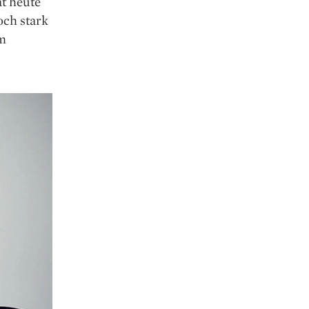
ät heute
och stark
im