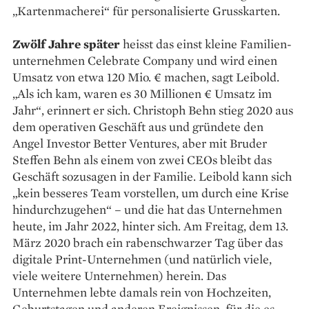
„Kar­­­ten­macherei“ für persona­­lisierte Grusskarten.
Zwölf Jahre später
heisst das einst kleine Familien­
unternehmen Celebrate Company und wird einen
Umsatz von etwa 120 Mio. € machen, sagt Leibold.
„Als ich kam, waren es 30 Millionen € Umsatz im
Jahr“, erinnert er sich. Christoph Behn stieg 2020 aus
dem operativen Geschäft aus und gründete den
Angel Investor Better Ventures, aber mit Bruder
Steffen Behn als einem von zwei CEOs bleibt das
Geschäft sozusagen in der Familie. Leibold kann sich
„kein besseres Team vorstellen, um durch eine Krise
hindurchzugehen“ – und die hat das Unternehmen
heute, im Jahr 2022, hinter sich. Am Freitag, dem 13.
März 2020 brach ein rabenschwarzer Tag über das
digitale Print-Unternehmen (und natürlich viele,
viele weitere Unternehmen) herein. Das
Unternehmen lebte damals rein von Hochzeiten,
Geburtstagen und anderen Er­eignissen, für die es