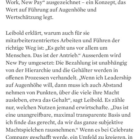
Work, New Pay“ aus­gezeichnet – ein Konzept, das
Wert auf Führung auf Augenhöhe und
Wertschätzung legt.
Leibold erklärt, warum auch für sie
mitarbeiterzentriertes ­Ar­beiten und Führen der
richtige Weg ist: „Es geht uns vor allem um
Menschen. Das ist der Antrieb.“ Ausserdem wird
New Pay umgesetzt: Die Bezahlung ist unabhängig
von der Hierarchie und die Gehälter werden in
offenen Prozessen ver­handelt. „Wenn ich Leadership
auf Augenhöhe will, dann muss ich auch Abstand
nehmen von Punkten, über die viele ihre Macht
ausleben, etwa das Gehalt“, sagt Leibold. Es zähle
nur, welchen Nutzen jemand erwirt­schafte. „Das ist
eine unangreifbare, maximal transparente Basis und
ich finde das gerecht, da wir das ganze subjektive
Machtspielchen rausnehmen.“ Wenn es bei Celebrate
Com­pany geschafft werde, ein Umfeld zu kreieren, in