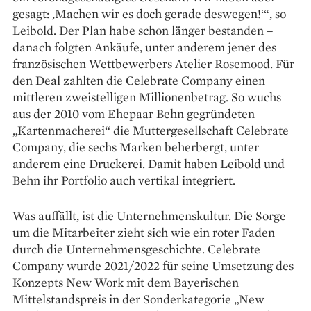
gesagt: ‚Machen wir es doch gerade des­wegen!‘“, so
Leibold. Der Plan habe schon länger bestanden –
danach folgten Ankäufe, unter anderem jener des
französischen Wett­bewerbers Atelier Rosemood. Für
den Deal zahlten die Celebrate Company einen
mittleren zwei­stelligen Millionen­betrag. So wuchs
aus der 2010 vom Ehepaar Behn gegründeten
„Kartenmacherei“ die Muttergesellschaft Celebrate
Com­pany, die sechs Marken beherbergt, unter
anderem eine Druckerei. Damit haben Leibold und
Behn ihr Portfolio auch vertikal integriert.
Was auffällt, ist die Unternehmenskultur. Die Sorge
um die Mitarbeiter zieht sich wie ein roter Faden
durch die Unternehmensgeschichte. Celebrate
Company wurde 2021/2022 für seine Umsetzung des
Konzepts New Work mit dem Bayerischen
Mittelstandspreis in der Sonderkategorie „New