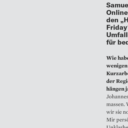
Samuel
Onlin
den „H
Friday
Umfall
für be
Wie habe
wenigen 
Kurzarbe
der Regi
hängen j
Johannes 
massen. W
wir sie n
Mir persö
Unklarhei