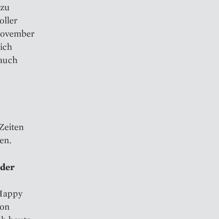
 zu
oller
 November
ich
 auch
Zeiten
en.
oder
„Happy
ion