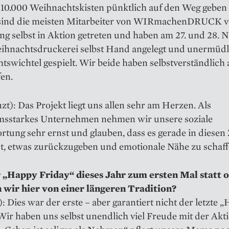
 10.000 Weihnachtskisten pünktlich auf den Weg geben
sind die meisten Mitar­beiter von WIRmachenDRUCK v
ng selbst in Aktion getreten und haben am 27. und 28.
eihnachtsdruckerei selbst Hand angelegt und unermüdl
swichtel gespielt. Wir beide haben selbstverständlich
en.
zt): Das Projekt liegt uns allen sehr am Herzen. Als
sstarkes Unternehmen nehmen wir unsere soziale
tung sehr ernst und glauben, dass es gerade in diesen 
st, etwas zurückzugeben und emotionale Nähe zu schaff
 „Happy Friday“ dieses Jahr zum ersten Mal statt 
 wir hier von einer län­geren Tradition?
): Dies war der erste – aber garantiert nicht der letzte 
Wir haben uns selbst unendlich viel Freude mit der Akt