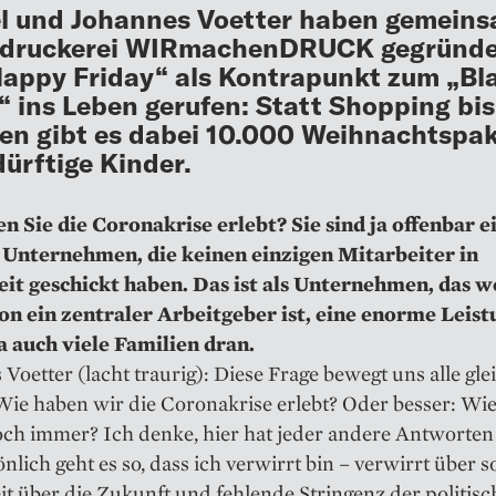
 und Johannes Voetter haben gemeins
edruckerei WIRmachenDRUCK gegründe
appy Friday“ als Kontrapunkt zum „Bl
“ ins Leben gerufen: Statt Shopping bi
en gibt es dabei 10.000 Weihnachtspa
dürftige Kinder.
n Sie die Coronakrise erlebt? Sie sind ja offenbar e
Unternehmen, die keinen einzigen Mitarbeiter in
it geschickt haben. Das ist als Unternehmen, das w
on ein zentraler Arbeitgeber ist, eine enorme Leist
a auch viele Familien dran.
Voetter (lacht ­traurig): Diese Frage bewegt uns alle gle
ie haben wir die Corona­krise erlebt? Oder besser: Wie
och immer? Ich denke, hier hat jeder andere Antworten
nlich geht es so, dass ich verwirrt bin – verwirrt über so
t über die Zukunft und fehlende Stringenz der politis