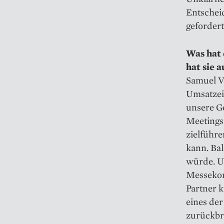
Entscheid
gefordert
Was hat 
hat sie a
Samuel V
Umsatzei
unsere Ge
Meetings
zielführ
kann. Bal
würde. Un
Messekom
Partner 
eines de
zurückbr