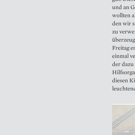
und an G
wollten a
den wir 
zu verwe
überzeuge
Freitag 
einmal ve
der dazu 
Hilfsorga
diesen Ki
leuchten