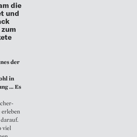
am die
t und
ack
s zum
kete
ines der
ohl in
ung … Es
icher­
 erleben
 darauf.
 viel
chen