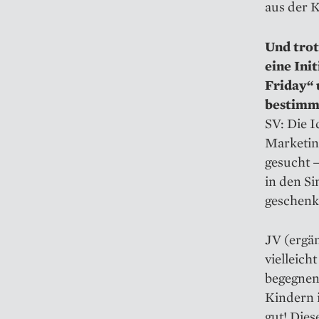
aus der K
Und trot
eine Ini
Friday“ 
bestimmt
SV: Die I
Marketin
gesucht –
in den Si
geschenk
JV (ergän
vielleich
begegnen 
Kindern 
gut! Dies