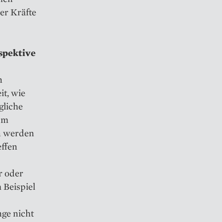
er Kräfte
spektive
n
t, wie
gliche
um
en werden
effen
r oder
 Beispiel
ge nicht