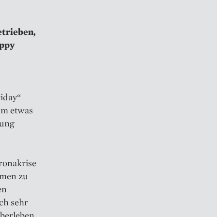
trieben,
appy
riday“
ihm etwas
lung
oronakrise
emen zu
en
ch sehr
Überleben,