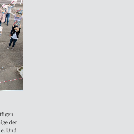
ffigen
ige der
de. Und