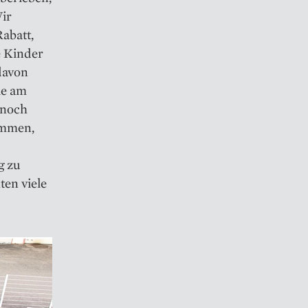
Wir
abatt,
e Kinder
davon
ie am
 noch
kommen,
g zu
ten viele