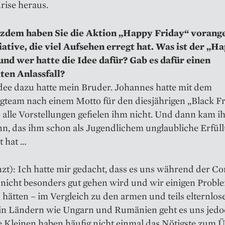
rise heraus.
zdem haben Sie die Aktion „Happy Friday“ vorange
tiative, die viel Aufsehen erregt hat. Was ist der „H
und wer hatte die Idee dafür? Gab es dafür einen
en Anlassfall?
dee dazu hatte mein Bruder. Johannes hatte mit dem
gteam nach einem Motto für den diesjährigen „Black F
 alle Vorstellungen gefielen ihm nicht. Und dann kam 
nn, das ihm schon als Jugendlichem unglaubliche Erfül
t hat …
zt): Ich hatte mir gedacht, dass es uns während der C
t nicht besonders gut gehen wird und wir einigen Probl
hätten – im Vergleich zu den armen und teils elternlos
in Ländern wie Ungarn und Rumänien geht es uns jedo
e Kleinen haben häufig nicht einmal das Nötigste zum 