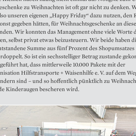
eschenke zu Weihnachten ist oft gar nicht zu denken. 
lso unseren eigenen „Happy Friday“ dazu nutzen, den R
sonst gegeben hätten, für Weihnachtsgeschenke an dies
nden. Wir konnten das Management ohne viele Worte 
n, selbst privat etwas beizusteuern. Wir beide haben d
entstandene Summe aus fünf Prozent des Shopumsatzes
rdoppelt. So ist ein sechsstelliger Betrag zustande ge
geführt hat, dass mittlerweile 10.000 Pakete mit der
nisation Hilfstransporte + Waisenhilfe e. V. auf dem We
ndern sind – und so hoffentlich pünktlich zu Weihnach
de Kinderaugen bescheren wird.