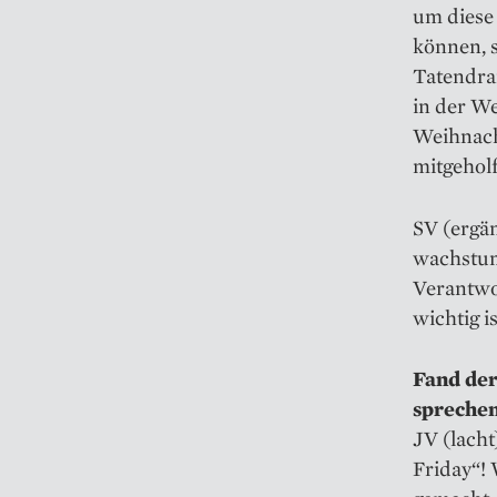
um diese
können, 
Tatendra
in der W
Weihnacht
mitgeholf
SV (ergän
wachstum
Verantwor
wichtig i
Fand der
sprechen
JV (lacht
Friday“! 