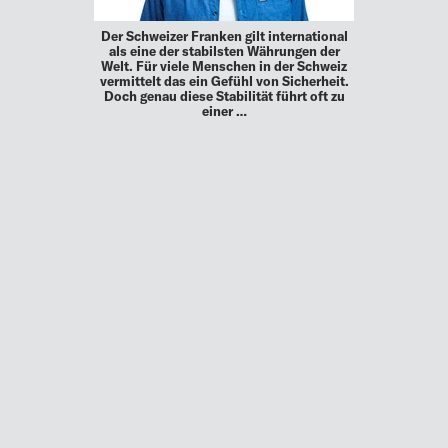
Der Schweizer Franken gilt international
als eine der stabilsten Währungen der
Welt. Für viele Menschen in der Schweiz
vermittelt das ein Gefühl von Sicherheit.
Doch genau diese Stabilität führt oft zu
einer …
MEHR
UP TO DATE