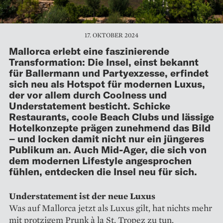
17. OKTOBER 2024
Mallorca erlebt eine faszinierende
Transformation: Die Insel, einst bekannt
für Ballermann und Partyexzesse, erfindet
sich neu als Hotspot für modernen Luxus,
der vor allem durch Coolness und
Understatement besticht. Schicke
Restaurants, coole Beach Clubs und lässige
Hotelkonzepte prägen zunehmend das Bild
– und locken damit nicht nur ein jüngeres
Publikum an. Auch Mid-Ager, die sich von
dem modernen Lifestyle angesprochen
fühlen, entdecken die Insel neu für sich.
Understatement ist der neue Luxus
Was auf Mallorca jetzt als Luxus gilt, hat nichts mehr
mit protzigem Prunk à la St. Tropez zu tun.