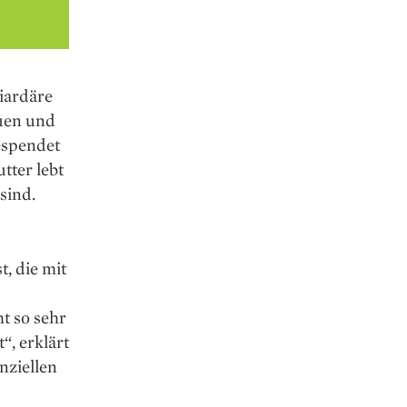
iardäre
auen und
espendet
tter lebt
sind.
, die mit
t so sehr
“, erklärt
nziellen