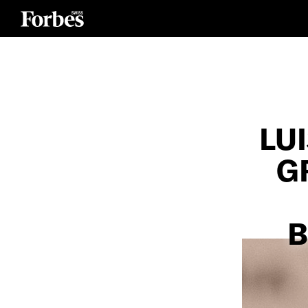
LU
G
B