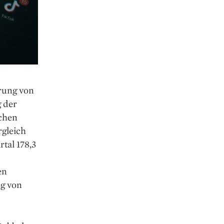
erung von
 der
chen
rgleich
tal 178,3
en
ng von