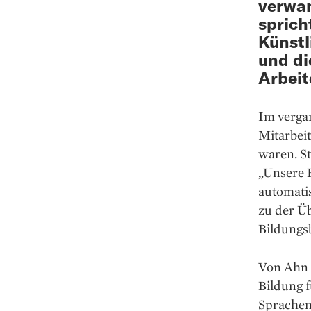
verwan
sprich
Künstl
und di
Arbeit
Im vergan
Mitarbeit
waren. St
„Unsere 
automatis
zu der Üb
Bildungs
Von Ahn i
Bildung f
Sprachen