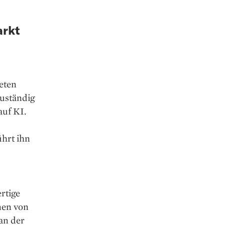
arkt
eten
zuständig
auf KI.
ührt ihn
rtige
nen von
an der