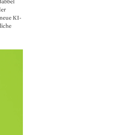
Babbel
der
 neue KI-
liche