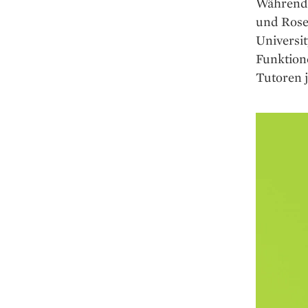
Während 
und Roset
Universit
Funktione
Tutoren j