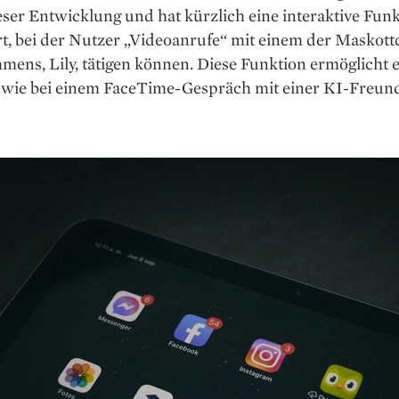
eser Entwicklung und hat kürzlich eine interaktive Fun
t, bei der Nutzer „Videoanrufe“ mit einem der Maskott
ens, Lily, tätigen können. Diese Funktion ermöglicht 
 wie bei einem FaceTime-Gespräch mit einer KI-Freun