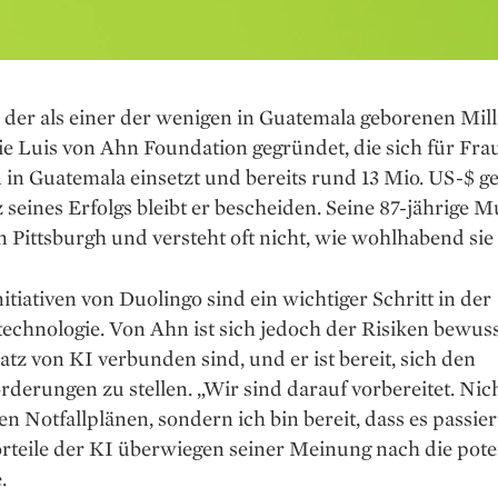
der als einer der wenigen in Guatemala geborenen Mill
 die Luis von Ahn Foundation gegründet, die sich für Fr
in Guatemala einsetzt und bereits rund 13 Mio. US-$ g
z seines Erfolgs bleibt er bescheiden. Seine 87-jährige Mu
n Pittsburgh und versteht oft nicht, wie wohlhabend sie 
itiativen von Duolingo sind ein wichtiger Schritt in der
echnologie. Von Ahn ist sich jedoch der Risiken bewusst
tz von KI verbunden sind, und er ist bereit, sich den
derungen zu stellen. „Wir sind darauf vorbereitet. Nich
en Notfallplänen, sondern ich bin bereit, dass es passiert
orteile der KI überwiegen seiner Meinung nach die pote
.