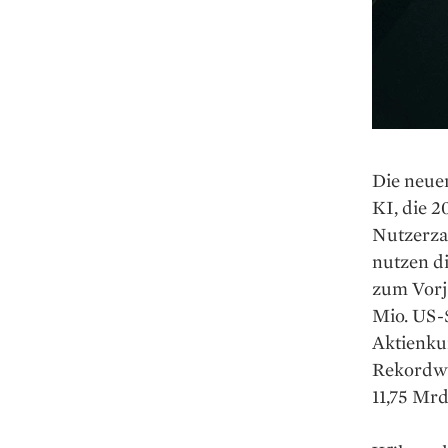
Die neuen
KI, die 
Nutzerza
nutzen d
zum Vorja
Mio. US-$
Aktienku
Rekordwe
11,75 Mrd