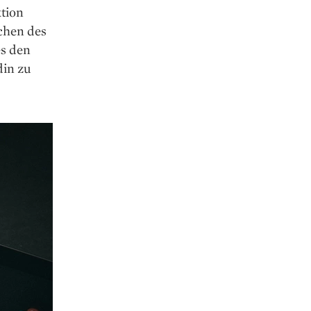
ktion
chen des
es den
din zu