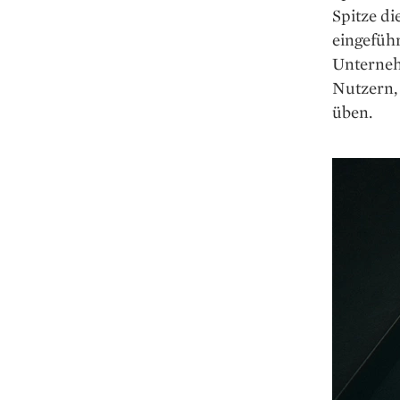
Spitze di
eingeführ
Unternehm
Nutzern,
üben.