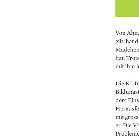
Von Ahn, 
gilt, hat
Mädchen 
hat. Trot
mit ihm i
Die KI-In
Bildungst
dem Einsa
Herausfor
mit gross
er. Die V
Probleme