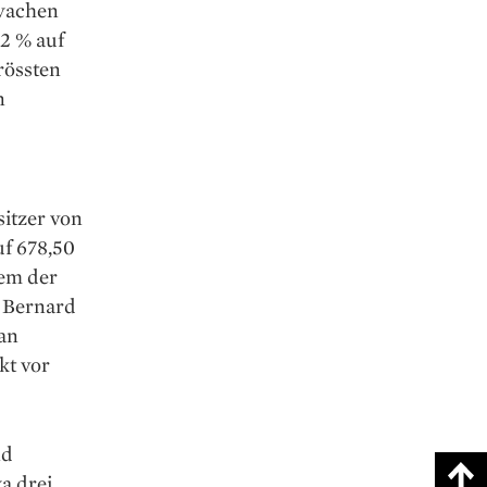
hwachen
2 % auf
rössten
n
itzer von
f 678,50
dem der
 Bernard
 an
kt vor
nd
a drei