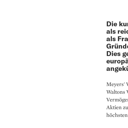
Die ku
als re
als Fr
Gründe
Dies g
europä
angekü
Meyers' 
Waltons 
Vermögen 
Aktien z
höchsten 