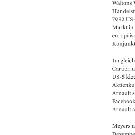
Waltons 
Handelst
79,92 US-
Markt in
europäis
Konjunkt
Im gleic
Cartier,
US-$ klet
Aktienku
Arnault s
Facebook
Arnault a
Meyers un
Dezember 