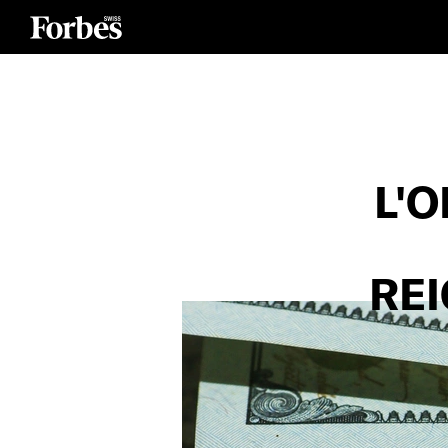
L'
REI