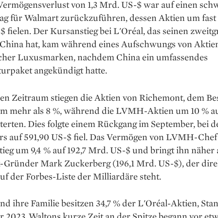
Vermögensverlust von 1,3 Mrd. US-$ war auf einen sc
ag für Walmart zurückzuführen, dessen Aktien um fast 
$ fielen. Der Kursanstieg bei L'Oréal, das seinen zweitg
 China hat, kam während eines Aufschwungs von Aktie
cher Luxusmarken, nachdem China ein umfassendes
urpaket angekündigt hatte.
hen Zeitraum stiegen die Aktien von Richemont, dem Bes
 um mehr als 8 %, während die LVMH-Aktien um 10 % au
terten. Dies folgte einem Rückgang im September, bei 
rs auf 591,90 US-$ fiel. Das Vermögen von LVMH-Chef
tieg um 9,4 % auf 192,7 Mrd. US-$ und bringt ihn näher
-Gründer Mark Zuckerberg (196,1 Mrd. US-$), der dire
uf der Forbes-Liste der Milliardäre steht.
d ihre Familie besitzen 34,7 % der L'Oréal-Aktien, Sta
2023. Waltons kurze Zeit an der Spitze begann vor etw