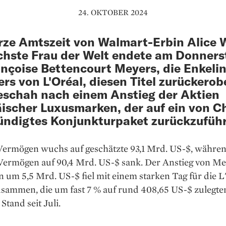
24. OKTOBER 2024
rze Amtszeit von Walmart-Erbin Alice 
ichste Frau der Welt endete am Donners
ançoise Bettencourt Meyers, die Enkeli
rs von L'Oréal, diesen Titel zurückerob
eschah nach einem Anstieg der Aktien
ischer Luxusmarken, der auf ein von C
ndigtes Konjunkturpaket zurückzuführe
Vermögen wuchs auf geschätzte 93,1 Mrd. US-$, währe
Vermögen auf 90,4 Mrd. US-$ sank. Der Anstieg von Me
um 5,5 Mrd. US-$ fiel mit einem starken Tag für die L
usammen, die um fast 7 % auf rund 408,65 US-$ zulegte
Stand seit Juli.