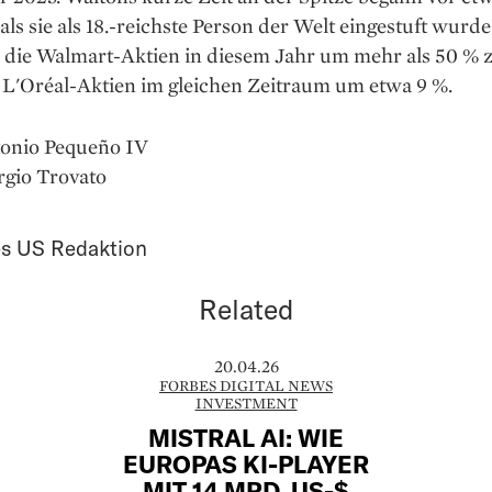
ls sie als 18.-reichste Person der Welt eingestuft wurde
die Walmart-Aktien in diesem Jahr um mehr als 50 % z
e L'Oréal-Aktien im gleichen Zeitraum um etwa 9 %.
tonio Pequeño IV
rgio Trovato
s US Redaktion
Related
20.04.26
FORBES DIGITAL NEWS
INVESTMENT
MISTRAL AI: WIE
EUROPAS KI-PLAYER
MIT 14 MRD. US-$