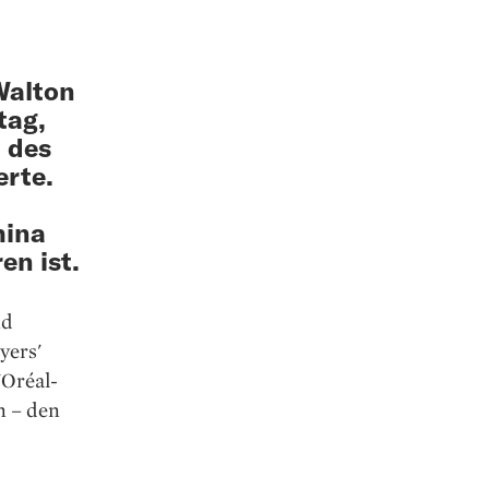
Walton
tag,
n des
erte.
hina
n ist.
nd
yers'
'Oréal-
n – den