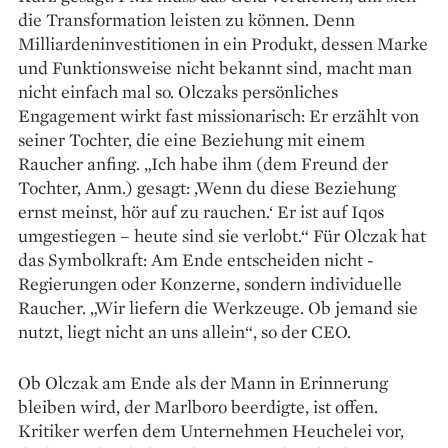
die Transformation leisten zu können. Denn
Milliarden­investitionen in ein Produkt, dessen Marke
und Funktionsweise nicht bekannt sind, macht man
nicht einfach mal so. Olczaks persönliches
Engagement wirkt fast missionarisch: Er erzählt von
seiner Tochter, die eine Beziehung mit einem
Raucher anfing. „Ich habe ihm (dem Freund der
Tochter, Anm.) gesagt: ‚Wenn du diese Beziehung
ernst meinst, hör auf zu rauchen.‘ Er ist auf Iqos
umgestiegen – heute sind sie verlobt.“ Für ­Olczak hat
das Symbolkraft: Am Ende entscheiden nicht ­
Regierungen oder Konzerne, sondern individuelle
Raucher. „Wir liefern die Werkzeuge. Ob jemand sie
nutzt, liegt nicht an uns allein“, so der CEO.
Ob Olczak am Ende als der Mann in Erinnerung
bleiben wird, der Marlboro beerdigte, ist offen.
Kritiker werfen dem Unternehmen Heuchelei vor,