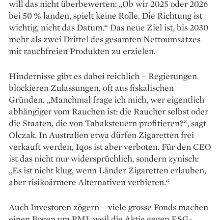
will das nicht überbewerten: „Ob wir 2025 oder 2026
bei 50 % landen, spielt keine Rolle. Die Richtung ist
wichtig, nicht das Datum.“ Das neue Ziel ist, bis 2030
mehr als zwei Drittel des gesamten Nettoumsatzes
mit rauchfreien Produkten zu erzielen.
Hindernisse gibt es dabei reichlich – Regierungen
blockieren Zulassungen, oft aus fiskalischen
Gründen. „Manchmal frage ich mich, wer eigentlich
abhängiger vom Rauchen ist: die Raucher selbst oder
die ­Staaten, die von Tabaksteuern profitieren?“, sagt
Olczak. In ­Australien etwa dürfen Zigaretten frei
verkauft werden, Iqos ist aber verboten. Für den CEO
ist das nicht nur widersprüchlich, sondern zynisch:
„Es ist nicht klug, wenn Länder Zigaretten erlauben,
aber risikoärmere Alternativen verbieten.“
Auch Investoren zögern – viele grosse Fonds machen
einen Bogen um PMI, weil die Aktie gegen ESG-