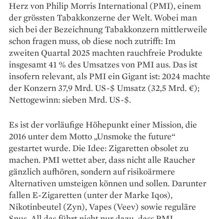
Herz von Philip Morris International (PMI), einem
der grössten Tabak­konzerne der Welt. Wobei man
sich bei der Bezeichnung Tabak­konzern mittlerweile
schon fragen muss, ob diese noch zutrifft: Im
zweiten ­Quartal 2025 machten rauchfreie Produkte
insgesamt 41 % des Umsatzes von PMI aus. Das ist
insofern relevant, als PMI ein Gigant ist: 2024 machte
der Konzern 37,9 Mrd. US-$ Umsatz (32,5 Mrd. €);
Nettogewinn: sieben Mrd. US-$.
Es ist der vorläufige Höhepunkt einer Mission, die
2016 unter dem Motto „Unsmoke the future“
gestartet wurde. Die Idee: Zigaretten obsolet zu
machen. PMI wettet aber, dass nicht alle Raucher
gänzlich aufhören, sondern auf risikoärmere
Alternativen umsteigen können und sollen. Darunter
fallen E-Zigaretten (unter der Marke Iqos),
Nikotinbeutel (Zyn), Vapes (Veev) sowie reguläre
Snus. All das führt nicht nur dazu, dass PMI