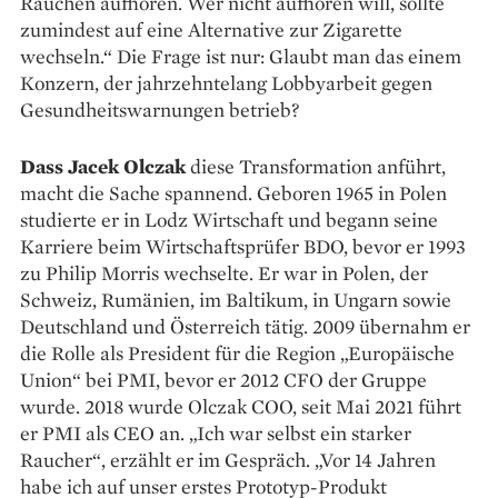
Rauchen aufhören. Wer nicht aufhören will, sollte
zumindest auf eine Alternative zur Zigarette
wechseln.“ Die Frage ist nur: Glaubt man das einem
Konzern, der jahrzehntelang Lobbyarbeit gegen
Gesundheitswarnungen betrieb?
Dass Jacek Olczak
diese Transformation anführt,
macht die Sache spannend. Geboren 1965 in Polen
stu­dierte er in Lodz Wirtschaft und begann seine
Karriere beim Wirtschaftsprüfer BDO, bevor er 1993
zu Philip Morris wechselte. Er war in Polen, der
Schweiz, Rumänien, im Baltikum, in Ungarn sowie
Deutschland und Österreich tätig. 2009 übernahm er
die Rolle als President für die Region „Europäische
Union“ bei PMI, bevor er 2012 CFO der Gruppe
wurde. 2018 wurde Olczak COO, seit Mai 2021 führt
er PMI als CEO an. „Ich war selbst ein starker
Raucher“, erzählt er im Gespräch. „Vor 14 Jahren
habe ich auf unser erstes Prototyp-­Produkt