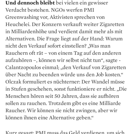
Und dennoch bleibt
bei vielen ein gewisser
Verdacht ­bestehen. NGOs werfen PMI
Greenwashing vor, Akti­visten sprechen von
Heuchelei. Der Konzern verkauft weiter Zigaretten
in Milliardenhöhe und verdient damit mehr als mit
Alternativen. Die Frage liegt auf der Hand: Warum
nicht den Verkauf sofort einstellen? „Was man
Rauchern oft rät – von einem Tag auf den ­anderen
aufzuhören –, können wir selbst nicht tun“, sagte ­
Calantzopoulos einmal; „den Verkauf von Ziga­retten
über Nacht zu beenden würde uns den Job kosten.“
Olczak formuliert es nüchterner: Der Wandel müsse
in Stufen geschehen, sonst funktioniere er nicht. „Die
Menschen hören seit 50 Jahren, dass sie aufhören
sollen zu rauchen. Trotzdem gibt es eine Milliarde
Raucher. Wir können sie nicht zwingen, aber wir
können ihnen eine Alternative geben.“
Kurz gesagt: PMI muss das Geld verdienen, um sich