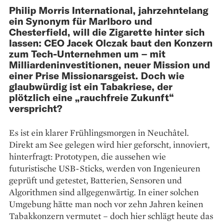
Philip Morris International, jahrzehntelang
ein Synonym für Marlboro und
Chesterfield, will die Zigarette hinter sich
lassen: CEO Jacek Olczak baut den Konzern
zum Tech-Unternehmen um – mit
Milliardeninvestitionen, neuer Mission und
einer Prise Missionarsgeist. Doch wie
glaubwürdig ist ein Tabakriese, der
plötzlich eine „rauchfreie Zukunft“
verspricht?
Es ist ein klarer Frühlingsmorgen in Neuchâtel.
Direkt am See gelegen wird hier geforscht, innoviert,
hinter­fragt: Prototypen, die aussehen wie
futuristische USB-Sticks, werden von Ingenieuren
geprüft und getestet, Batterien, Sensoren und
Algorithmen sind allgegenwärtig. In einer solchen
Umgebung hätte man noch vor zehn Jahren keinen
Tabakkonzern vermutet – doch hier schlägt heute das