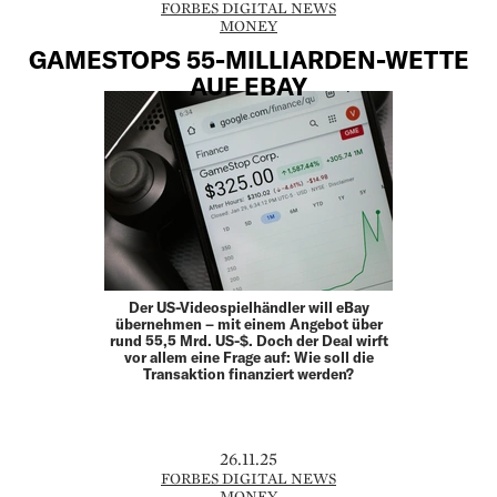
FORBES DIGITAL NEWS
MONEY
GAMESTOPS 55-MILLIARDEN-WETTE
AUF EBAY
Der US-Videospielhändler will eBay
übernehmen – mit einem Angebot über
rund 55,5 Mrd. US-$. Doch der Deal wirft
vor allem eine Frage auf: Wie soll die
Transaktion finanziert werden?
26.11.25
FORBES DIGITAL NEWS
MONEY