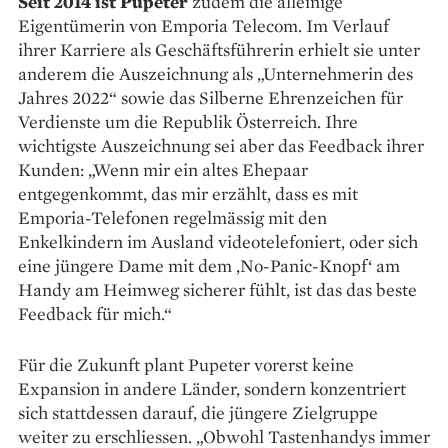
Seit 2014 ist Pupeter
zudem die alleinige
Eigentümerin von Emporia Telecom. Im Verlauf
ihrer Karriere als Geschäftsführerin erhielt sie unter
anderem die Auszeichnung als „Unter­nehmerin des
Jahres 2022“ sowie das Silberne Ehrenzeichen für
Verdienste um die Republik Österreich. Ihre
wichtigste Auszeichnung sei aber das Feedback ihrer
Kunden: „Wenn mir ein altes Ehepaar
entgegenkommt, das mir erzählt, dass es mit
Emporia-Telefonen regel­mässig mit den
Enkelkindern im Ausland video­telefoniert, oder sich
eine jüngere Dame mit dem ‚No-Panic-Knopf‘ am
Handy am Heimweg sicherer fühlt, ist das das beste
Feedback für mich.“
Für die Zukunft plant Pupeter vorerst keine
Expansion in andere Länder, sondern konzen­triert
sich stattdessen darauf, die jüngere Zielgruppe
weiter zu erschliessen. „Obwohl Tastenhandys immer