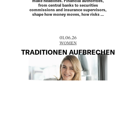
make headlines. Financial authorities,
from central banks to securities
commissions and insurance supervisors,
shape how money moves, how risks …
01.06.26
WOMEN
TRADITIONEN AUFBRECHEN
Eine Frau als Lead-Managerin ist in der
Bauwirtschaft noch immer eine
Ausnahme – Eva Kovanda stellte sich der
Herausforderung. Mittlerweile mischt sie
das Betonbau-Traditionsgewerbe in
Niederösterreich abseits des …