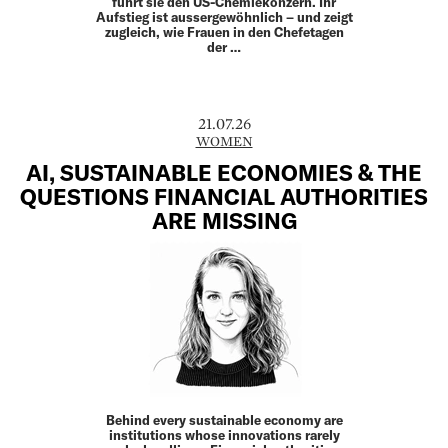
führt sie den US-Chemiekonzern. Ihr
Aufstieg ist aussergewöhnlich – und zeigt
zugleich, wie Frauen in den Chefetagen
der …
21.07.26
WOMEN
AI, SUSTAINABLE ECONOMIES & THE
QUESTIONS FINANCIAL AUTHORITIES
ARE MISSING
Behind every sustainable economy are
institutions whose innovations rarely