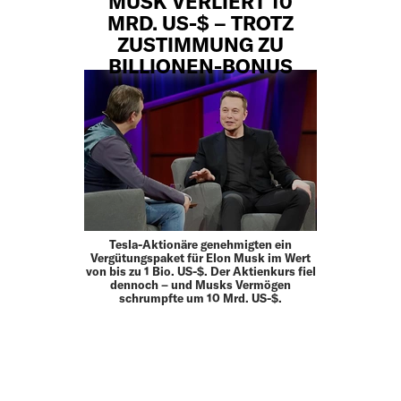
MUSK VERLIERT 10
MRD. US-$ – TROTZ
ZUSTIMMUNG ZU
BILLIONEN-BONUS
Tesla-Aktionäre genehmigten ein
Vergütungspaket für Elon Musk im Wert
von bis zu 1 Bio. US-$. Der Aktienkurs fiel
dennoch – und Musks Vermögen
schrumpfte um 10 Mrd. US-$.