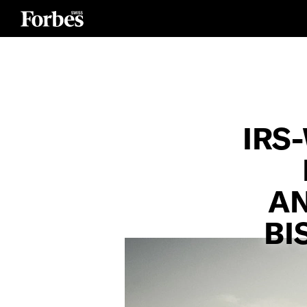
IRS
AN
BI