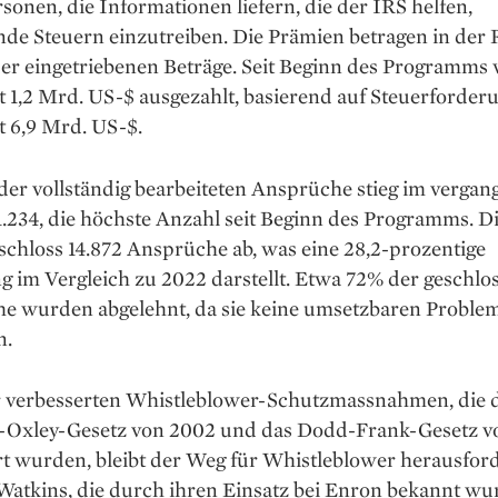
sonen, die Informationen liefern, die der IRS helfen,
de Steuern einzutreiben. Die Prämien betragen in der 
der eingetriebenen Beträge. Seit Beginn des Programms
 1,2 Mrd. US-$ ausgezahlt, basierend auf Steuerforder
t 6,9 Mrd. US-$.
der vollständig bearbeiteten Ansprüche stieg im verga
1.234, die höchste Anzahl seit Beginn des Programms. D
chloss 14.872 Ansprüche ab, was eine 28,2-prozentige
g im Vergleich zu 2022 darstellt. Etwa 72% der geschl
e wurden abgelehnt, da sie keine umsetzbaren Proble
n.
r verbesserten Whistleblower-Schutzmassnahmen, die 
-Oxley-Gesetz von 2002 und das Dodd-Frank-Gesetz v
rt wurden, bleibt der Weg für Whistleblower herausfor
Watkins, die durch ihren Einsatz bei Enron bekannt wu