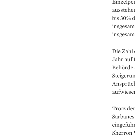
Einzelper
ausstehen
bis 30% 
insgesamt
insgesam
Die Zahl 
Jahr auf 
Behörde s
Steigerun
Ansprüch
aufwiese
Trotz de
Sarbanes
eingefüh
Sherron 