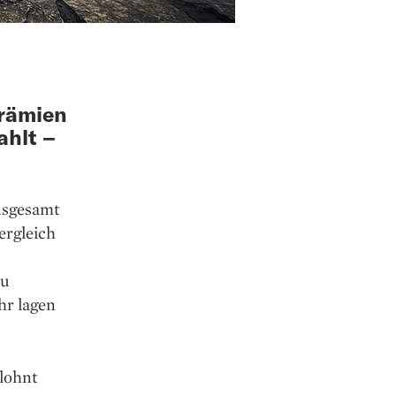
Prämien
ahlt –
nsgesamt
ergleich
zu
hr lagen
lohnt