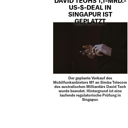
DAVID TEOHS 1,1-MRD.-
US-$-DEAL IN
SINGAPUR IST
GEPLATZT
Der geplante Verkauf des
Mobilfunkanbieters M1 an Simba Telecom
des australischen Milliardärs David Teoh
wurde beendet. Hintergrund ist eine
laufende regulatorische Prüfung in
Singapur.