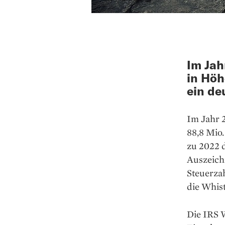
Im Jah
in Höh
ein de
Im Jahr 
88,8 Mio.
zu 2022 d
Auszeich
Steuerza
die Whis
Die IRS 