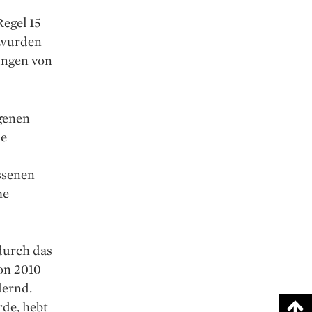
Regel 15
 wurden
ungen von
ngenen
ie
ossenen
me
durch das
on 2010
dernd.
rde, hebt