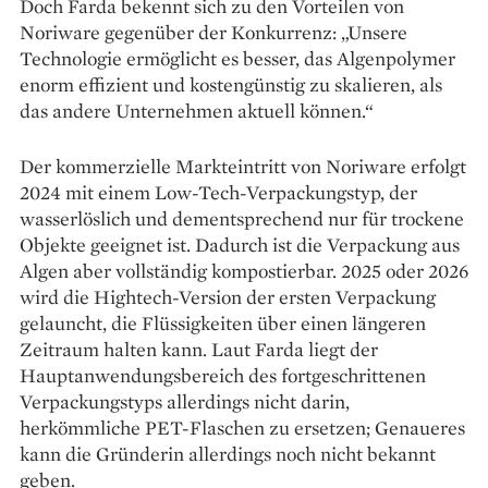
Doch Farda bekennt sich zu den Vorteilen von
Noriware gegen­über der Konkurrenz: „Un­sere
Technologie ermöglicht es besser, das Algenpolymer
enorm effizient und kostengünstig zu skalieren, als
das andere Unter­nehmen aktuell können.“
Der kommerzielle Markt­eintritt von Noriware erfolgt
2024 mit einem Low-Tech-Verpackungs­typ, der
wasserlöslich und dementsprechend nur für trockene
Objekte geeignet ist. Dadurch ist die Ver­packung aus
Algen aber vollständig kompostierbar. 2025 oder 2026
wird die Hightech-Version der ersten Verpackung
gelauncht, die Flüssigkeiten über einen längeren
Zeit­raum halten kann. Laut Farda liegt der
Hauptanwendungsbereich des fortgeschrittenen
Verpackungs­typs allerdings nicht darin,
herkömmliche PET-Flaschen zu ersetzen; Genaueres
kann die Gründerin allerdings noch nicht bekannt
geben.