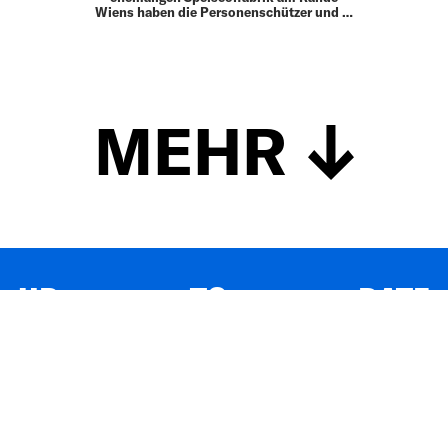
Wiens haben die Personenschützer und …
MEHR
UP TO DATE
MIT DEM FORBES-NEWSLETTER BEKOMMEN SIE
REGELMÄSSIG DIE SPANNENDSTEN ARTIKEL SOWIE
EVENTANKÜNDIGUNGEN DIREKT IN IHR E-MAIL-POSTFACH
GELIEFERT.