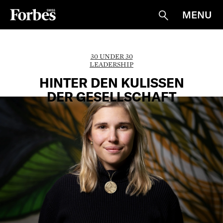
MENU
Suche
30 UNDER 30
LEADERSHIP
HINTER DEN KULISSEN
DER GESELLSCHAFT