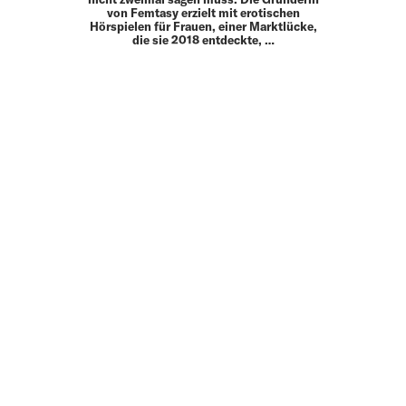
von Femtasy erzielt mit erotischen
Hörspielen für Frauen, einer Marktlücke,
die sie 2018 entdeckte, …
MEHR
UP TO DATE
MIT DEM FORBES-NEWSLETTER BEKOMMEN SIE
REGELMÄSSIG DIE SPANNENDSTEN ARTIKEL SOWIE