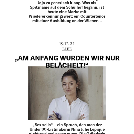
Jojo zu generisch klang. Was als
Spitzname auf dem Schulhof begann, ist
heute eine Marke mit
Wiedererkennungswert: ein Countertenor
mit einer Ausbildung an der Wiener …
19.12.24
LIFE
„AM ANFANG WURDEN WIR NUR
BELÄCHELT!“
„Sex sells“ – ein Spruch, den man der
Under 30-Listmakerin Nina Julie Lepique
nicht zweimal sagen muss. Die Gründerin