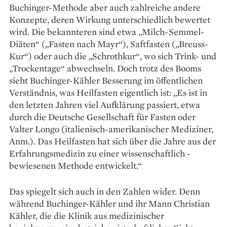
Buchinger-Methode aber auch zahlreiche andere
Konzepte, deren Wirkung unterschiedlich bewertet
wird. Die bekannteren sind etwa „Milch-Semmel-
Diäten“ („Fasten nach Mayr“), Saftfasten („Breuss-
Kur“) oder auch die „Schrothkur“, wo sich Trink- und
„Trockentage“ abwechseln. Doch trotz des Booms
sieht Buchinger-Kähler Besserung im ­öffentlichen
Verständnis, was Heil­fasten eigentlich ist: „Es ist in
den letzten Jahren viel Aufklärung passiert, etwa
durch die Deutsche Gesellschaft für Fasten oder
Valter Longo (italienisch-amerikanischer Mediziner,
Anm.). Das Heilfasten hat sich über die Jahre aus der
Erfahrungsmedizin zu einer wissenschaftlich ­
bewiesenen Methode entwickelt.“
Das spiegelt sich auch in den ­Zahlen wider. Denn
während Buchin­ger-Kähler und ihr Mann Christian
Kähler, die die Klinik aus medizinischer