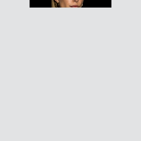
Mit 24 Jahren im Besitz eines eigenen
Unternehmens zu sein, das kann nicht
jeder behaupten. Miriam Weilmünster
schon: 2022 machte sie ihre Vision zur
Realität, gründete die Nippli Europe
GmbH und revolutioniert seitdem …
28.09.23
ADVOICE
„DAS LIEGT IN DER SNIPES-DNA“